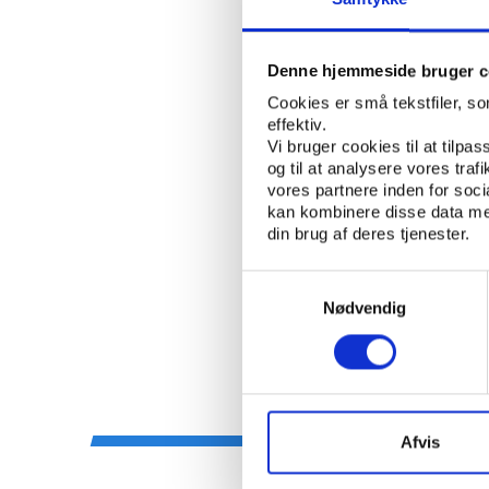
SIGNE HØJBJERR
SKREVET AF:
MOTIONSIDRÆT
NØGLEORD:
Denne hjemmeside bruger c
Cookies er små tekstfiler, s
ÅBN RAPPORT
effektiv.
Vi bruger cookies til at tilpas
og til at analysere vores tra
UDGIVER: CENTER FOR FORSKNIN
vores partnere inden for soc
kan kombinere disse data med
ANTAL SIDER: 391
din brug af deres tjenester.
Samtykkevalg
Nødvendig
Afvis