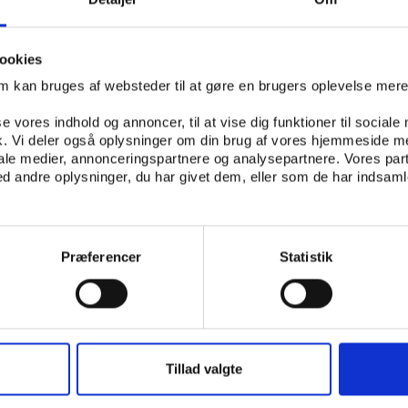
E LARSEN
IDRÆTSKULTUR
ookies
om kan bruges af websteder til at gøre en brugers oplevelse mer
se vores indhold og annoncer, til at vise dig funktioner til sociale
fik. Vi deler også oplysninger om din brug af vores hjemmeside m
G I IDRÆT, SUNDHED OG CIVILSAMFUND, SYDDANSK UNIVERSITET
iale medier, annonceringspartnere og analysepartnere. Vores par
 andre oplysninger, du har givet dem, eller som de har indsamle
Præferencer
Statistik
Tillad valgte