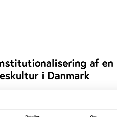
Institutionalisering af en
eskultur i Danmark
der har undersøgt udviklingen af parkour i Danma
å, hvordan aktiviteten har udviklet sig som
 institutionaliseret sig i bl.a.
tutioner.
Detaljer
Om