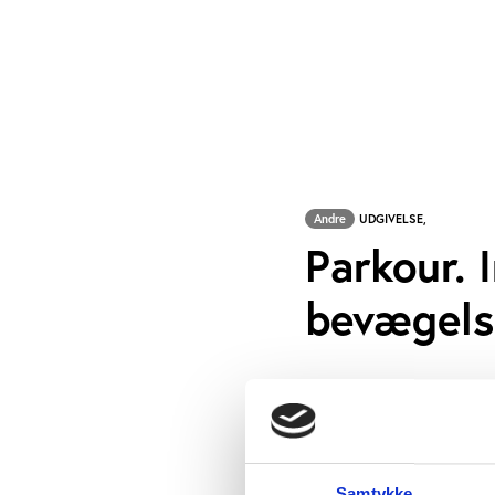
Andre
UDGIVELSE,
Parkour. 
bevægels
Ph.d.-afhandling, 
Afhandlingen ser p
bevægelseskultur og
undervisningsinsti
Samtykke