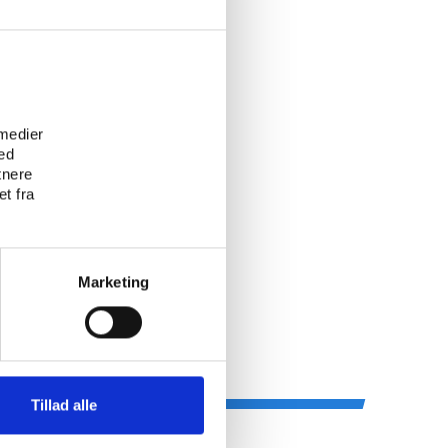
e
 medier
ed
tnere
t fra
Marketing
Tillad alle