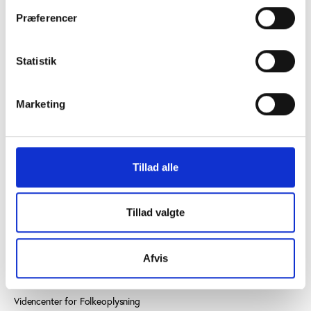
Præferencer
Statistik
KONTAKT OS
Marketing
Vester Allé 8B, 3. sal, 8000 Aarhus C
+45 3266 1030
Tillad alle
idan@idan.dk
Find medarbejder
Tillad valgte
Læs mere om instituttet
Afvis
SE OGSÅ
Videncenter for Folkeoplysning