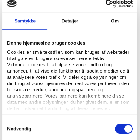
ÅBN RAPPORT
UDGIVER: DANSK IDRÆTSHISTORISK FORENING - KROP OG KULTUR, SYDDANSK
Samtykke
Detaljer
Om
UNIVERSITETSFORLAG
ANTAL SIDER: 10
Denne hjemmeside bruger cookies
ISBN: 87-7838-094-4
Cookies er små tekstfiler, som kan bruges af websteder
til at gøre en brugers oplevelse mere effektiv.
Vi bruger cookies til at tilpasse vores indhold og
Eksemplarfremstilling af papirkopier/prints fra
annoncer, til at vise dig funktioner til sociale medier og til
Idrætshistorisk Årbog til undervisningsbrug på
at analysere vores trafik. Vi deler også oplysninger om
din brug af vores hjemmeside med vores partnere inden
uddannelsesinstitutioner og intern administrativ brug
for sociale medier, annonceringspartnere og
er tilladt efter aftale med COPY-DAN Tekst & Node.
analysepartnere. Vores partnere kan kombinere disse
Eksemplarfremstillingen skal ske inden for aftalens
data med andre oplysninger, du har givet dem, eller som
begrænsninger.
de har indsamlet fra din brug af deres tjenester.
Samtykkevalg
Nødvendig