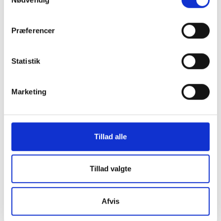
Præferencer
Statistik
Marketing
KONTAKT OS
Vester Allé 8B, 3. sal, 8000 Aarhus C
Tillad alle
+45 3266 1030
idan@idan.dk
Tillad valgte
Find medarbejder
Læs mere om instituttet
Afvis