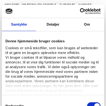
IDRÆTSPOLITIK GENERELT
ELITEIDRÆT
SUNDHED
NØGLEORD:
ÅBN RAPPORT
Samtykke
Detaljer
Om
UDGIVER: DANSK IDRÆTSHISTORISK FORENING - KROP OG KULTUR, SYDDANSK
UNIVERSITETSFORLAG
Denne hjemmeside bruger cookies
ANTAL SIDER: 20
Cookies er små tekstfiler, som kan bruges af websteder
til at gøre en brugers oplevelse mere effektiv.
ISBN: 87-7838-442-7
Vi bruger cookies til at tilpasse vores indhold og
annoncer, til at vise dig funktioner til sociale medier og til
at analysere vores trafik. Vi deler også oplysninger om
Eksemplarfremstilling af papirkopier/prints fra
din brug af vores hjemmeside med vores partnere inden
Idrætshistorisk Årbog til undervisningsbrug på
for sociale medier, annonceringspartnere og
uddannelsesinstitutioner og intern administrativ brug
analysepartnere. Vores partnere kan kombinere disse
data med andre oplysninger, du har givet dem, eller som
er tilladt efter aftale med COPY-DAN Tekst & Node.
de har indsamlet fra din brug af deres tjenester.
Eksemplarfremstillingen skal ske inden for aftalens
begrænsninger.
Samtykkevalg
Nødvendig