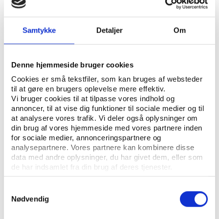
UDGIVER: DANSK IDRÆTSHISTORISK FORENING - KROP OG KULTUR, SYDDANSK
Samtykke
Detaljer
Om
UNIVERSITETSFORLAG
ANTAL SIDER: 13
Denne hjemmeside bruger cookies
ISBN: 87-7674-015-3
Cookies er små tekstfiler, som kan bruges af websteder
til at gøre en brugers oplevelse mere effektiv.
Vi bruger cookies til at tilpasse vores indhold og
Eksemplarfremstilling af papirkopier/prints fra
annoncer, til at vise dig funktioner til sociale medier og til
Idrætshistorisk Årbog til undervisningsbrug på
at analysere vores trafik. Vi deler også oplysninger om
uddannelsesinstitutioner og intern administrativ brug
din brug af vores hjemmeside med vores partnere inden
for sociale medier, annonceringspartnere og
er tilladt efter aftale med COPY-DAN Tekst & Node.
analysepartnere. Vores partnere kan kombinere disse
Eksemplarfremstillingen skal ske inden for aftalens
data med andre oplysninger, du har givet dem, eller som
begrænsninger.
de har indsamlet fra din brug af deres tjenester.
Samtykkevalg
Nødvendig