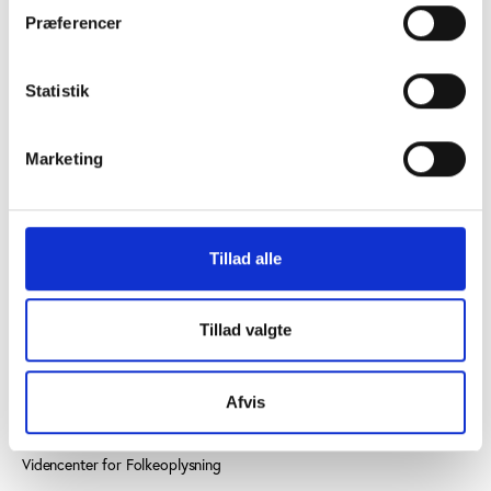
Præferencer
Statistik
KONTAKT OS
Marketing
Vester Allé 8B, 3. sal, 8000 Aarhus C
+45 3266 1030
Tillad alle
idan@idan.dk
Find medarbejder
Tillad valgte
Læs mere om instituttet
Afvis
SE OGSÅ
Videncenter for Folkeoplysning