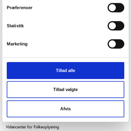
Præferencer
Statistik
KONTAKT OS
Marketing
Vester Allé 8B, 3. sal, 8000 Aarhus C
+45 3266 1030
Tillad alle
idan@idan.dk
Find medarbejder
Tillad valgte
Læs mere om instituttet
Afvis
SE OGSÅ
Videncenter for Folkeoplysning