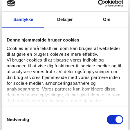
ÅBN RAPPORT
UDGIVER: DANSK IDRÆTSHISTORISK FORENING - KROP OG KULTUR, SYDDANSK
Samtykke
Detaljer
Om
UNIVERSITETSFORLAG
ANTAL SIDER: 11
Denne hjemmeside bruger cookies
ISBN: 87-88827-00-3
Cookies er små tekstfiler, som kan bruges af websteder
til at gøre en brugers oplevelse mere effektiv.
Vi bruger cookies til at tilpasse vores indhold og
Eksemplarfremstilling af papirkopier/prints fra
annoncer, til at vise dig funktioner til sociale medier og til
Idrætshistorisk Årbog til undervisningsbrug på
at analysere vores trafik. Vi deler også oplysninger om
din brug af vores hjemmeside med vores partnere inden
uddannelsesinstitutioner og intern administrativ brug
for sociale medier, annonceringspartnere og
er tilladt efter aftale med COPY-DAN Tekst & Node.
analysepartnere. Vores partnere kan kombinere disse
Eksemplarfremstillingen skal ske inden for aftalens
data med andre oplysninger, du har givet dem, eller som
begrænsninger.
de har indsamlet fra din brug af deres tjenester.
Samtykkevalg
Nødvendig