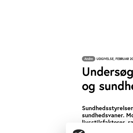
Andre
UDGIVELSE, FEBRUAR 2
Undersøge
og sundh
Sundhedsstyrelsens
sundhedsvaner. Mot
livsstilsfaktorer,
af de 11-15-årige.