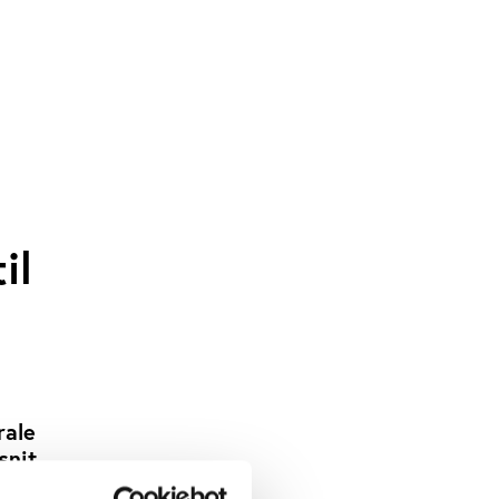
il
rale
snit