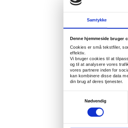
IDRÆTSKULTUR
NØGLEORD:
Samtykke
ÅBN RAPPORT
UDGIVER: SUNDHEDSSTYRELSEN
Denne hjemmeside bruger c
ANTAL SIDER: 64
Cookies er små tekstfiler, s
effektiv.
Vi bruger cookies til at tilpas
og til at analysere vores tra
Nærværende rapport om
vores partnere inden for soc
november/december 20
kan kombinere disse data med
for samme forskningsf
din brug af deres tjenester.
2.794 børn og unge fra
Samtykkevalg
Nødvendig