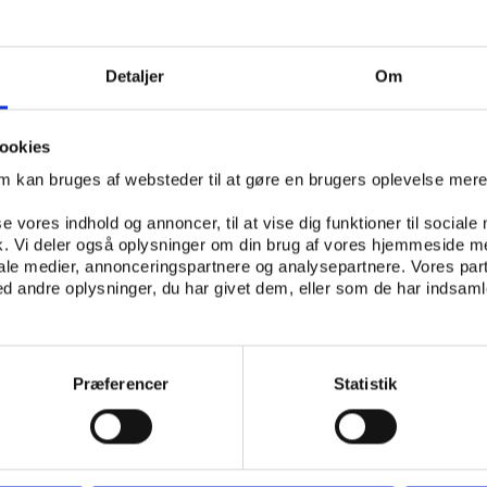
SUNDHED
Detaljer
Om
ookies
om kan bruges af websteder til at gøre en brugers oplevelse mer
se vores indhold og annoncer, til at vise dig funktioner til sociale
fik. Vi deler også oplysninger om din brug af vores hjemmeside m
fatter resultater fra den undersøgelse, der blev gennemført i
iale medier, annonceringspartnere og analysepartnere. Vores par
06, og sammenligner med tidligere af Sundhedstyrelsens unders
 andre oplysninger, du har givet dem, eller som de har indsamle
elt. Sociolog Karl Morsi har udarbejdet og kommenteret alle analy
 71 forskellige skoler indgår i undersøgelsen.
Præferencer
Statistik