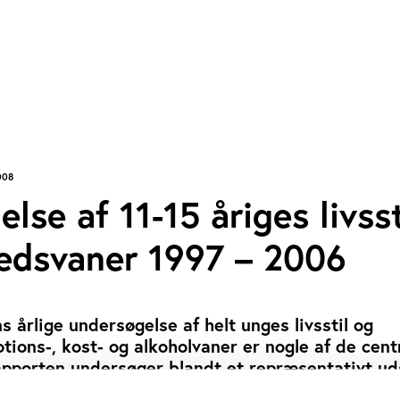
008
lse af 11-15 åriges livsst
edsvaner 1997 – 2006
 årlige undersøgelse af helt unges livsstil og
ions-, kost- og alkoholvaner er nogle af de cent
 rapporten undersøger blandt et repræsentativt ud