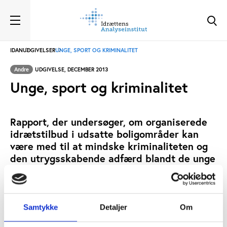
IDAN
UDGIVELSER
UNGE, SPORT OG KRIMINALITET
Andre
UDGIVELSE, DECEMBER 2013
Unge, sport og kriminalitet
Rapport, der undersøger, om organiserede
idrætstilbud i udsatte boligområder kan
være med til at mindske kriminaliteten og
den utrygsskabende adfærd blandt de unge
i disse boligområder.
KLAVS ODGAARD CHRISTENSEN
JONAS LINDSTAD
SKREVET AF:
BENCE BOJE-KOVACS
FREDERIK SIGURD
Samtykke
Detaljer
Om
MOTIONSIDRÆT
FORENINGSLIV OG FRIVILLIGHED
NØGLEORD: