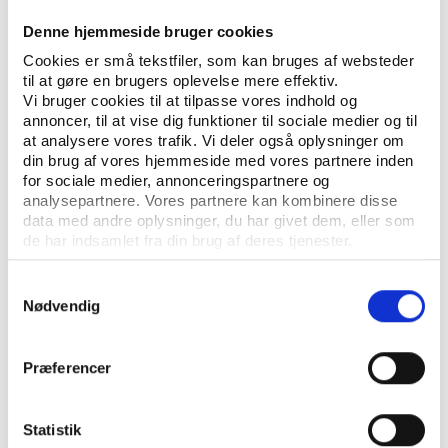
Denne hjemmeside bruger cookies
ÅBN RAPPORT
Cookies er små tekstfiler, som kan bruges af websteder
til at gøre en brugers oplevelse mere effektiv.
UDGIVER: CENTER FOR BOLIGSOCIAL UDVIKLING
Vi bruger cookies til at tilpasse vores indhold og
annoncer, til at vise dig funktioner til sociale medier og til
ANTAL SIDER: 41
at analysere vores trafik. Vi deler også oplysninger om
din brug af vores hjemmeside med vores partnere inden
ISBN: 978-87-92798-25-1
for sociale medier, annonceringspartnere og
analysepartnere. Vores partnere kan kombinere disse
data med andre oplysninger, du har givet dem, eller som
de har indsamlet fra din brug af deres tjenester.
Samtykkevalg
Nødvendig
KONTAKT OS
Præferencer
Vester Allé 8B, 3. sal, 8000 Aarhus C
Statistik
+45 3266 1030