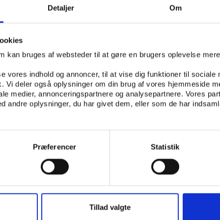
en i de forskellige foreninger er gennemgående anstrengt, 
Detaljer
Om
bs at få.
edsfokuseringen får dermed let spil, vurderer Skaset. Den
ookies
øger at legitimere sig selv gennem øget faglighed og foku
om kan bruges af websteder til at gøre en brugers oplevelse mer
 der konkret efterspørgsel på medarbejdere, der kan være 
ysisk inaktivitet og folkesundhed fra den offentlige sekto
se vores indhold og annoncer, til at vise dig funktioner til sociale
fik. Vi deler også oplysninger om din brug af vores hjemmeside m
iale medier, annonceringspartnere og analysepartnere. Vores par
 andre oplysninger, du har givet dem, eller som de har indsamle
skole (NIH)
ark har Norge gennem længere tid forsøgt at skabe sams
annelser og eliteidrætten.
Præferencer
Statistik
nelse, der målrettet giver idrætsspecifikke kvalifikation
ncer ville Norges Idrettshøgskole (NIH) højne niveauet af
spørgsmålstegn ved om det er lykkedes. Kun ca. 15 pct. af
elorstudiet har valgt træneruddannelsen. Langt de fleste 
le. En faktor, der afspejler, at fodbolden som idrætsgren 
Tillad valgte
alingsvillighed og mere professionalisering end andre idrætt