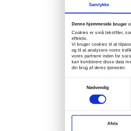
arbejdskraft. Økonomi
Samtykke
næsten ingen lokale jo
Presset hen mod sundh
Denne hjemmeside bruger c
kommercielle sektor s
Cookies er små tekstfiler, s
sundhed. Samtidigt er
effektiv.
løse problemerne med f
Vi bruger cookies til at tilpas
og til at analysere vores tra
vores partnere inden for soc
kan kombinere disse data med
Norges Idrettshøg
din brug af deres tjenester.
I modsætning til Danm
de videnskabelige udd
Samtykkevalg
Nødvendig
Gennem en træneruddan
idrætsfaglige kompete
Norge. Skaset sætter 
afgangsårgang på bach
har fodbold som specia
Afvis
tradition for stor bet