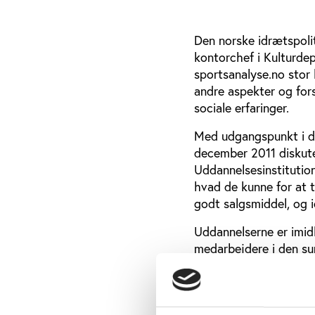
Den norske idrætspoli
kontorchef i Kulturdep
sportsanalyse.no stor 
andre aspekter og for
sociale erfaringer.
Med udgangspunkt i de
december 2011 diskute
Uddannelsesinstitutio
hvad de kunne for at 
godt salgsmiddel, og 
Uddannelserne er imidl
medarbejdere i den s
en udeblevet efterspør
Efterspørgslen på arbe
Som i Danmark er idræt