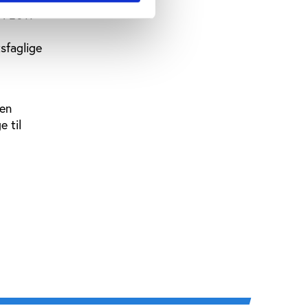
 i 2011
sfaglige
den
e til