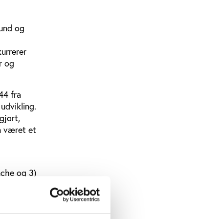
bund og
kurrerer
r og
44 fra
udvikling.
gjort,
n været et
che og 3)
e 20 år.
rivillig