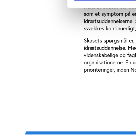
Hans B. Skaset ser de
som et symptom på en 
idrætsuddannelserne. 
svækkes kontinuerligt
Skasets spørgsmål er, 
idrætsuddannelse. Med
videnskabelige og fagl
organisationerne. En 
prioriteringer, inden