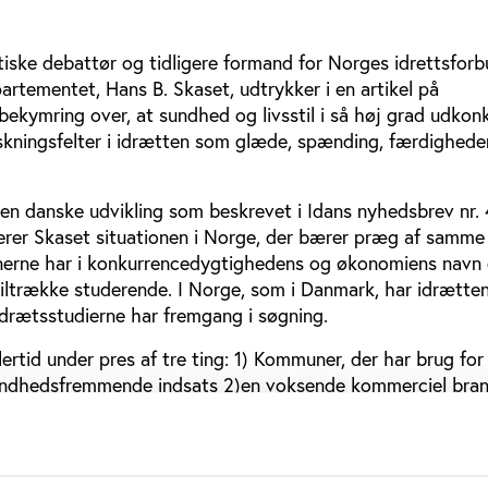
tiske debattør og tidligere formand for Norges idrettsfor
artementet, Hans B. Skaset, udtrykker i en artikel på
bekymring over, at sundhed og livsstil i så høj grad udkon
skningsfelter i idrætten som glæde, spænding, færdighede
n danske udvikling som beskrevet i Idans nyhedsbrev nr. 
rer Skaset situationen i Norge, der bærer præg af samme 
nerne har i konkurrencedygtighedens og økonomiens navn 
tiltrække studerende. I Norge, som i Danmark, har idrætte
idrætsstudierne har fremgang i søgning.
ertid under pres af tre ting: 1) Kommuner, der har brug for
undhedsfremmende indsats 2)en voksende kommerciel bran
gsel på medarbejdere i idrætslivet.
jdskraft i Norges idrætsliv er ikke steget gennem de sidst
ten i stor udstrækning organiseret gennem foreninger og f