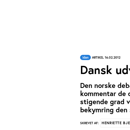
Idan
ARTIKEL 16.02.2012
Dansk udv
Den norske deba
kommentar de d
stigende grad v
bekymring den 
HENRIETTE BJ
SKREVET AF: