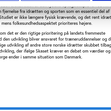
suden afskaffelsen af den fysiske optagelsesprøve ved NIH
fjernelse fra idrætten og sporten som en essentiel del af
Studiet er ikke længere fysisk krævende, og det rent idræt
, mens folkesundhedsaspektet prioriteres højere.
om det er den rigtige prioritering på landets fremmeste
 den udvikling bliver ansvaret for træneruddannelser og 
ige udvikling af andre store norske idrætter skubbet tilbag
udvikling, der ifølge Skaset kræver en debat om værdier og
 Norge ender i samme situation som Danmark.