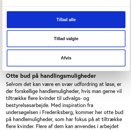
samfundsmæssigt plan i øvrigt.
I undersøgelsen af idrætten i Frederiksberg nævner
Tillad alle
foreningsrepræsentanterne for eksempel, at det som
kvinde kan være svært at træde ind i et udvalg, som
er domineret af mænd, at mødetidspunkterne passer
Tillad valgte
dårligt for de kvinder, der har børn, og at kulturen er
defineret af mænd – f.eks. tales der om for
mand
,
‘den rette
mand
til opgaven’ osv.
Afvis
Otte bud på handlingsmuligheder
Selvom det kan være en svær udfordring at løse, er
der forskellige handlemuligheder, hvis man gerne vil
tiltrække flere kvinder til udvalgs- og
bestyrelsesarbejde. Med inspiration fra
undersøgelsen i Frederiksberg, kommer her otte bud
på handlemuligheder, som har fokus på at tiltrække
flere kvinder. Flere af dem kan anvendes i arbejdet