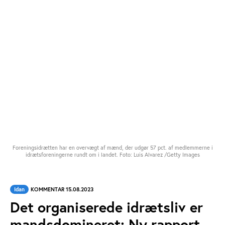
Foreningsidrætten har en overvægt af mænd, der udgør 57 pct. af medlemmerne i
idrætsforeningerne rundt om i landet. Foto: Luis Alvarez /Getty Images
Idan
KOMMENTAR 15.08.2023
Det organiserede idrætsliv er
mandsdomineret: Ny rapport