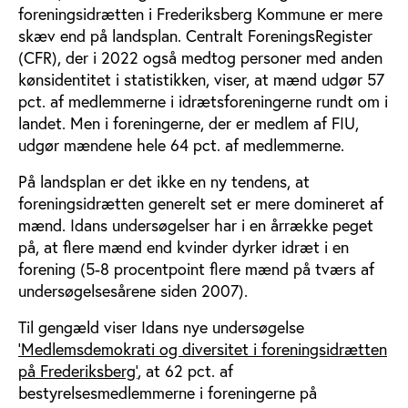
foreningsidrætten i Frederiksberg Kommune er mere
skæv end på landsplan. Centralt ForeningsRegister
(CFR), der i 2022 også medtog personer med anden
kønsidentitet i statistikken, viser, at mænd udgør 57
pct. af medlemmerne i idrætsforeningerne rundt om i
landet. Men i foreningerne, der er medlem af FIU,
udgør mændene hele 64 pct. af medlemmerne.
På landsplan er det ikke en ny tendens, at
foreningsidrætten generelt set er mere domineret af
mænd. Idans undersøgelser har i en årrække peget
på, at flere mænd end kvinder dyrker idræt i en
forening (5-8 procentpoint flere mænd på tværs af
undersøgelsesårene siden 2007).
Til gengæld viser Idans nye undersøgelse
’Medlemsdemokrati og diversitet i foreningsidrætten
på Frederiksberg’
, at 62 pct. af
bestyrelsesmedlemmerne i foreningerne på