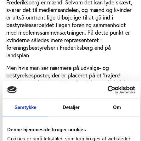
Frederiksberg er mænd. Selvom det kan lyde skævt,
svarer det til medlemsandelen, og mænd og kvinder
er altså omtrent lige tilbøjelige til at gå ind i
bestyrelsesarbejdet i egen forening sammenholdt
med medlemssammensætningen. På dette punkt er
kvinderne således mere repræsenteret i
foreningsbestyrelser i Frederiksberg end på
landsplan.
Men hvis man ser nærmere på udvalgs- og
bestyrelsesposter, der er placeret på et ’højere’
organisatorisk niveau i FIU, så er lidt over halvdelen
af alle pladser i de forskellige udvalg besat af mænd
i alderen 40-59 år.
Samtykke
Detaljer
Om
Strukturelle og kulturelle barrierer kan
spænde ben for deltagelsen
Denne hjemmeside bruger cookies
Der kan være flere årsager til, at sammensætningen
Cookies er små tekstfiler, som kan bruges af websteder