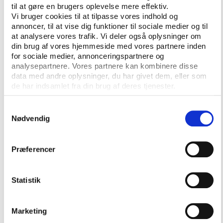
ser ud, som den gør. Undersøgelsen peger på en
til at gøre en brugers oplevelse mere effektiv.
række barrierer, der indebærer både kulturelle og
Vi bruger cookies til at tilpasse vores indhold og
strukturelle aspekter.
annoncer, til at vise dig funktioner til sociale medier og til
at analysere vores trafik. Vi deler også oplysninger om
Foreningslivet er omgivet af en række strukturer, der
din brug af vores hjemmeside med vores partnere inden
er med til at opretholde organisationen. Det ses
for sociale medier, annonceringspartnere og
analysepartnere. Vores partnere kan kombinere disse
tydeligt, når der afholdes generalforsamlinger, og i
data med andre oplysninger, du har givet dem, eller som
hallen, hvor de enkelte tider er fordelt mellem
de har indsamlet fra din brug af deres tjenester.
foreningens hold.
Samtykkevalg
Kulturen ses i det levede liv i foreningen. Det er ofte
Nødvendig
mindre eksplicit udtalt, men består af traditioner,
sprog, normer og symboler. Det handler om ’det vi
plejer’, og hvordan bestemte temaer og målgrupper
Præferencer
tiltales og omtales.
Strukturerne og kulturen har i praksis indflydelse på
Statistik
hinanden. Mange barrierer vil derfor have elementer
af både noget strukturelt og noget kultur, både i
Marketing
forhold til den enkelte forening og på et