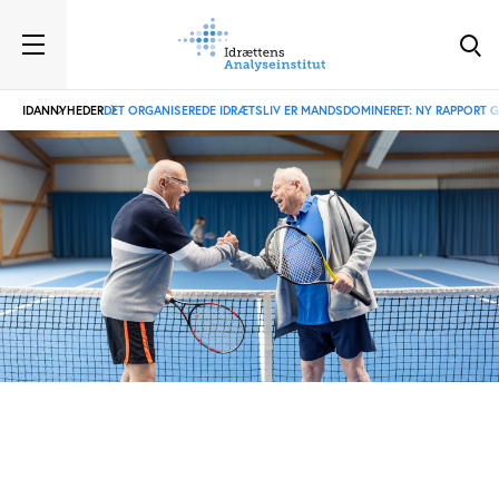
IDAN
NYHEDER
DET ORGANISEREDE IDRÆTSLIV ER MANDSDOMINERET: NY RAPPORT G