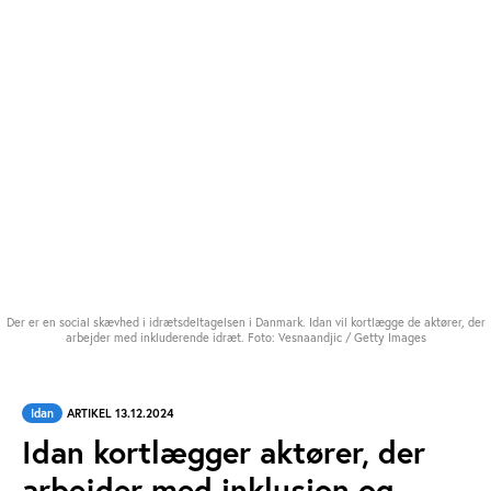
Der er en social skævhed i idrætsdeltagelsen i Danmark. Idan vil kortlægge de aktører, der
arbejder med inkluderende idræt. Foto: Vesnaandjic / Getty Images
Idan
ARTIKEL 13.12.2024
Idan kortlægger aktører, der
arbejder med inklusion og