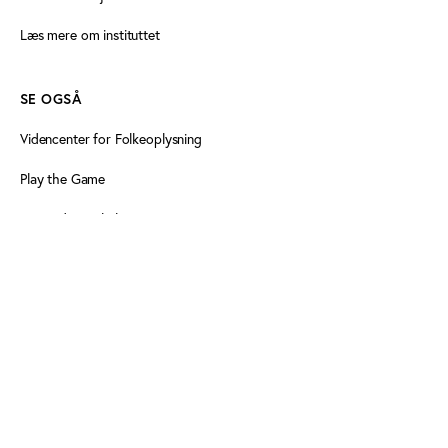
Læs mere om instituttet
SE OGSÅ
Videncenter for Folkeoplysning
Play the Game
Persondatapolitik
Cookiedeklaration
Tilgængelighedserklæring
FØLG OS HER
Facebook