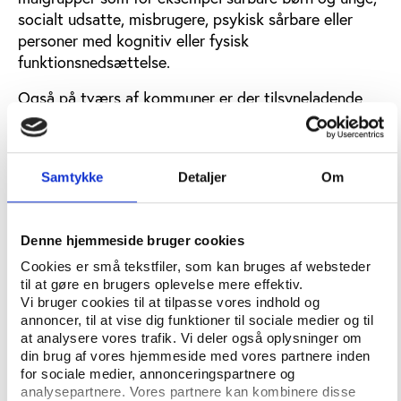
socialt udsatte, misbrugere, psykisk sårbare eller
personer med kognitiv eller fysisk
funktionsnedsættelse.
Også på tværs af kommuner er der tilsyneladende
stor variation i, hvilke typer af tilbud man kan
deltage i, blandt andet fordi der helt konkret er stor
forskel på, hvilke indsatser der findes lokalt.
Samtykke
Detaljer
Om
I en ny kortlægning vil Idrættens Analyseinstitut
derfor skabe overblik over de mange forskellige
indsatser og aktører. Det sker i samarbejde med
Denne hjemmeside bruger cookies
Grundfos Fonden (Poul Due Jensens Fond) og
Cookies er små tekstfiler, som kan bruges af websteder
Lauritzen Fonden, som støtter undersøgelsen
til at gøre en brugers oplevelse mere effektiv.
Vi bruger cookies til at tilpasse vores indhold og
økonomisk og er optaget af fællesskabets sociale
annoncer, til at vise dig funktioner til sociale medier og til
muligheder.
at analysere vores trafik. Vi deler også oplysninger om
din brug af vores hjemmeside med vores partnere inden
for sociale medier, annonceringspartnere og
Idrætten kan noget særligt, men ikke alle
analysepartnere. Vores partnere kan kombinere disse