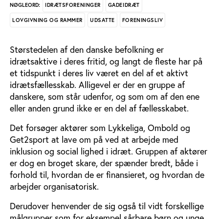
IDRÆTSFORENINGER
GADEIDRÆT
NØGLEORD:
LOVGIVNING OG RAMMER
UDSATTE
FORENINGSLIV
Størstedelen af den danske befolkning er
idrætsaktive i deres fritid, og langt de fleste har på
et tidspunkt i deres liv været en del af et aktivt
idrætsfællesskab. Alligevel er der en gruppe af
danskere, som står udenfor, og som om af den ene
eller anden grund ikke er en del af fællesskabet.
Det forsøger aktører som Lykkeliga, Ombold og
Get2sport at lave om på ved at arbejde med
inklusion og social lighed i idræt. Gruppen af aktører
er dog en broget skare, der spænder bredt, både i
forhold til, hvordan de er finansieret, og hvordan de
arbejder organisatorisk.
Derudover henvender de sig også til vidt forskellige
målgrupper som for eksempel sårbare børn og unge,