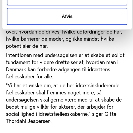
organisatoriske vilkår, der er, fordi de ikke hører til i
den foreningsdannede idræt,” fortsætter hun.
Afvis
Det er disse aktører, som den nye undersøgelse
kommer til at have fokus på for at skabe et overblik
over, hvordan de drives, hvilke udfordringer de har,
hvilke barrierer de møder, og ikke mindst hvilke
potentialer de har.
Intentionen med undersøgelsen er at skabe et solidt
fundament for videre drøftelser af, hvordan man i
Danmark kan forbedre adgangen til idrættens
fællesskaber for alle.
”Vi har et ønske om, at de her idrætsinkluderende
fællesskaber skal fremmes noget mere, så
undersøgelsen skal gerne være med til at skabe de
bedst mulige vilkår for aktører, der arbejder for
social lighed i idrætsfællesskaberne,” siger Gitte
Thordahl Jespersen.