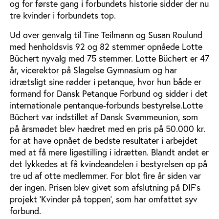
og for første gang i forbundets historie sidder der nu
tre kvinder i forbundets top.
Ud over genvalg til Tine Teilmann og Susan Roulund
med henholdsvis 92 og 82 stemmer opnåede Lotte
Büchert nyvalg med 75 stemmer. Lotte Büchert er 47
år, vicerektor på Slagelse Gymnasium og har
idrætsligt sine rødder i petanque, hvor hun både er
formand for Dansk Petanque Forbund og sidder i det
internationale pentanque-forbunds bestyrelse.Lotte
Büchert var indstillet af Dansk Svømmeunion, som
på årsmødet blev hædret med en pris på 50.000 kr.
for at have opnået de bedste resultater i arbejdet
med at få mere ligestilling i idrætten. Blandt andet er
det lykkedes at få kvindeandelen i bestyrelsen op på
tre ud af otte medlemmer. For blot fire år siden var
der ingen. Prisen blev givet som afslutning på DIF’s
projekt ’Kvinder på toppen’, som har omfattet syv
forbund.