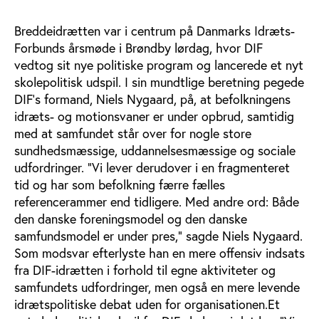
Breddeidrætten var i centrum på Danmarks Idræts-
Forbunds årsmøde i Brøndby lørdag, hvor DIF
vedtog sit nye politiske program og lancerede et nyt
skolepolitisk udspil. I sin mundtlige beretning pegede
DIF’s formand, Niels Nygaard, på, at befolkningens
idræts- og motionsvaner er under opbrud, samtidig
med at samfundet står over for nogle store
sundhedsmæssige, uddannelsesmæssige og sociale
udfordringer. ”Vi lever derudover i en fragmenteret
tid og har som befolkning færre fælles
referencerammer end tidligere. Med andre ord: Både
den danske foreningsmodel og den danske
samfundsmodel er under pres,” sagde Niels Nygaard.
Som modsvar efterlyste han en mere offensiv indsats
fra DIF-idrætten i forhold til egne aktiviteter og
samfundets udfordringer, men også en mere levende
idrætspolitiske debat uden for organisationen.Et