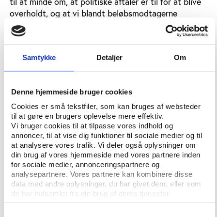
til at minde om, at politiske aftaler er til for at blive
overholdt, og at vi blandt beløbsmodtagerne
forventer, at regeringen og Folketinget har en plan B
klar for at sikre beløbsmodtagerne det lovede
tilskudsniveau – også selv om det ikke er lykkedes at
Samtykke
Detaljer
Om
få spillelovgivningen gennemført til tiden,” sagde
Niels Nygaard. Han advarede samtidig mod et nyt
EU-momsdirektiv under udarbejde i Kommissionens,
Denne hjemmeside bruger cookies
der i værste fald kan fjerne foreningslivets knapt ti
år gamle momsfritagelse og sende
Cookies er små tekstfiler, som kan bruges af websteder
til at gøre en brugers oplevelse mere effektiv.
foreningskassererne på overarbejde, hvis
Vi bruger cookies til at tilpasse vores indhold og
foreningerne igen skal udarbejde momsregnskaber.
annoncer, til at vise dig funktioner til sociale medier og til
at analysere vores trafik. Vi deler også oplysninger om
din brug af vores hjemmeside med vores partnere inden
Fokus på match-fixing under dansk EU-
for sociale medier, annonceringspartnere og
formandskab
analysepartnere. Vores partnere kan kombinere disse
data med andre oplysninger, du har givet dem, eller som
Generelt har EU fået større indflydelse på
de har indsamlet fra din brug af deres tjenester.
idrætsområdet, og Niels Nygaard opfordrede
regeringen til at udnytte de muligheder, som
Samtykkevalg