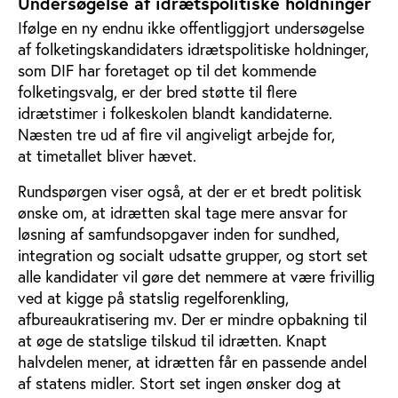
Undersøgelse af idrætspolitiske holdninger
Ifølge en ny endnu ikke offentliggjort undersøgelse
af folketingskandidaters idrætspolitiske holdninger,
som DIF har foretaget op til det kommende
folketingsvalg, er der bred støtte til flere
idrætstimer i folkeskolen blandt kandidaterne.
Næsten tre ud af fire vil angiveligt arbejde for,
at timetallet bliver hævet.
Rundspørgen viser også, at der er et bredt politisk
ønske om, at idrætten skal tage mere ansvar for
løsning af samfundsopgaver inden for sundhed,
integration og socialt udsatte grupper, og stort set
alle kandidater vil gøre det nemmere at være frivillig
ved at kigge på statslig regelforenkling,
afbureaukratisering mv. Der er mindre opbakning til
at øge de statslige tilskud til idrætten. Knapt
halvdelen mener, at idrætten får en passende andel
af statens midler. Stort set ingen ønsker dog at