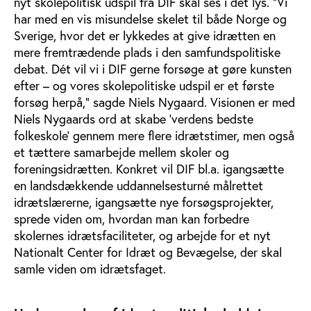
nyt skolepolitisk udspil fra DIF skal ses i det lys. ”Vi
har med en vis misundelse skelet til både Norge og
Sverige, hvor det er lykkedes at give idrætten en
mere fremtrædende plads i den samfundspolitiske
debat. Dét vil vi i DIF gerne forsøge at gøre kunsten
efter – og vores skolepolitiske udspil er et første
forsøg herpå,” sagde Niels Nygaard. Visionen er med
Niels Nygaards ord at skabe ’verdens bedste
folkeskole’ gennem mere flere idrætstimer, men også
et tættere samarbejde mellem skoler og
foreningsidrætten. Konkret vil DIF bl.a. igangsætte
en landsdækkende uddannelsesturné målrettet
idrætslærerne, igangsætte nye forsøgsprojekter,
sprede viden om, hvordan man kan forbedre
skolernes idrætsfaciliteter, og arbejde for et nyt
Nationalt Center for Idræt og Bevægelse, der skal
samle viden om idrætsfaget.