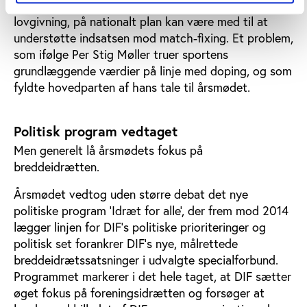
idrætten til, hvordan regeringen, eventuelt gennem
lovgivning, på nationalt plan kan være med til at
understøtte indsatsen mod match-fixing. Et problem,
som ifølge Per Stig Møller truer sportens
grundlæggende værdier på linje med doping, og som
fyldte hovedparten af hans tale til årsmødet.
Politisk program vedtaget
Men generelt lå årsmødets fokus på
breddeidrætten.
Årsmødet vedtog uden større debat det nye
politiske program ’Idræt for alle’, der frem mod 2014
lægger linjen for DIF’s politiske prioriteringer og
politisk set forankrer DIF's nye, målrettede
breddeidrætssatsninger i udvalgte specialforbund.
Programmet markerer i det hele taget, at DIF sætter
øget fokus på foreningsidrætten og forsøger at