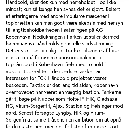
Håndbold, sker det kun med herreholdet - og ikke
mindst; kun så længe han synes det er sjovt. Belært
af erfaringerne med andre impulsive mæcener i
topidrætten kan man godt være skepsis med hensyn
til langtidsholdbarheden i satsningen på AG
København. Nedlukningen i Parken udstiller dermed
københavnsk håndbolds generelle sindsstemning:
Det er stort set umuligt at trække tilskuere af huse
eller at opnå fornøden sponsoropbakning til
tophåndbold i København. Selv med to hold i
absolut topkvalitet i den bedste række har
interessen for FCK Håndbold-projektet været
beskeden. Faktisk er det lang tid siden, København
overhovedet har været en vægtig bastion. Tankerne
går tilbage på klubber som Holte IF, HIK, Gladsaxe
HG, Virum-Sorgenfri, Ajax, Stadion og Helsingør mod
nord. Senest forsøgte Lyngby, HIK og Virum-
Sorgenfri at samle trådene i en ambition om at opnå
fordums storhed, men det forliste efter meget kort