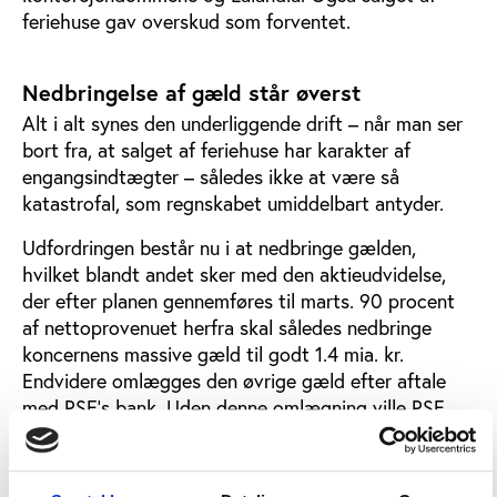
feriehuse gav overskud som forventet.
Nedbringelse af gæld står øverst
Alt i alt synes den underliggende drift – når man ser
bort fra, at salget af feriehuse har karakter af
engangsindtægter – således ikke at være så
katastrofal, som regnskabet umiddelbart antyder.
Udfordringen består nu i at nedbringe gælden,
hvilket blandt andet sker med den aktieudvidelse,
der efter planen gennemføres til marts. 90 procent
af nettoprovenuet herfra skal således nedbringe
koncernens massive gæld til godt 1.4 mia. kr.
Endvidere omlægges den øvrige gæld efter aftale
med PSE’s bank. Uden denne omlægning ville PSE
ikke overleve krisen. Faren er da heller ikke drevet
over endnu, og de kommende år vil vise om
tiltagende er tilstrækkelige.