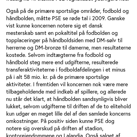
Også på de primære sportslige områder, fodbold og
håndbolden, måtte PSE se røde tal i 2009. Ganske
vist kunne koncernen notere sig et dansk
mesterskab samt en pokaltitel på fodbolden og
topplaceringer på håndboldsiden med DM-sølv til
herrerne og DM-bronze til damerne, men resultaterne
kostede. Selvom indtægterne fra fodbold og
håndbold steg mere end udgifterne, resulterede
transferaktiviteterne i fodboldafdelingen i et minus
på i alt 58 mio. kr. på de primære sportslige
aktiviteter. I fremtiden vil koncernen nok være mere
tilbageholdende med indkøb af spillere, og allerede
nu står det klart, at håndbolden sandsynligvis bliver
lukket, selvom udgifterne til driften af de to elitehold
kun udgør en meget lille del af den samlede koncerns
omkostninger. På positiv siden kunne PSE dog
notere sig overskud på driften af stadion,
kontorejendommene og Lalandia. Også salget af