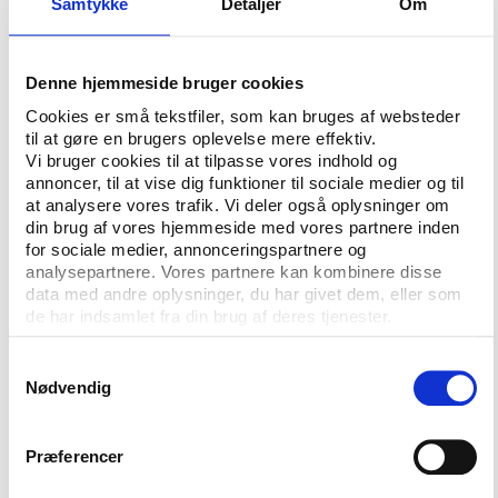
Samtykke
Detaljer
Om
En brudt dominans
Denne hjemmeside bruger cookies
Set fra en sportslig synsvinkel er PSE’s krise
Cookies er små tekstfiler, som kan bruges af websteder
imidlertid ikke så skidt, at den ikke er god for noget.
til at gøre en brugers oplevelse mere effektiv.
Vi bruger cookies til at tilpasse vores indhold og
Var PSE’s ekspansion ikke blevet bremset, havde
annoncer, til at vise dig funktioner til sociale medier og til
koncernens tiltagende økonomiske styrke resulteret i
at analysere vores trafik. Vi deler også oplysninger om
en endnu større grad af sportslig dominans. DBU og
din brug af vores hjemmeside med vores partnere inden
Divisionsforeningens turneringsstrukturrapport
for sociale medier, annonceringspartnere og
pegede i 2009 på den generelt stigende polarisering
analysepartnere. Vores partnere kan kombinere disse
data med andre oplysninger, du har givet dem, eller som
i dansk fodbold, der for håndboldens vedkommende
de har indsamlet fra din brug af deres tjenester.
allerede var dokumenteret i Idans rapport fra 2006
om dansk håndboldøkonomi. Koncentration af de
Samtykkevalg
sportslige og økonomiske ressourcer har dog været
Nødvendig
en afgørende positiv forudsætning for, at danske
klubhold de senere år har klaret sig godt i de
europæiske turneringer. I årene op til finanskrisen
Præferencer
steg den danske UEFA-rangering for klubhold