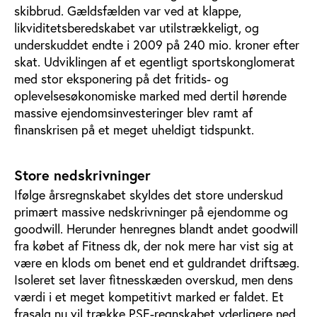
skibbrud. Gældsfælden var ved at klappe,
likviditetsberedskabet var utilstrækkeligt, og
underskuddet endte i 2009 på 240 mio. kroner efter
skat. Udviklingen af et egentligt sportskonglomerat
med stor eksponering på det fritids- og
oplevelsesøkonomiske marked med dertil hørende
massive ejendomsinvesteringer blev ramt af
finanskrisen på et meget uheldigt tidspunkt.
Store nedskrivninger
Ifølge årsregnskabet skyldes det store underskud
primært massive nedskrivninger på ejendomme og
goodwill. Herunder henregnes blandt andet goodwill
fra købet af Fitness dk, der nok mere har vist sig at
være en klods om benet end et guldrandet driftsæg.
Isoleret set laver fitnesskæden overskud, men dens
værdi i et meget kompetitivt marked er faldet. Et
frasalg nu vil trække PSE-regnskabet yderligere ned.