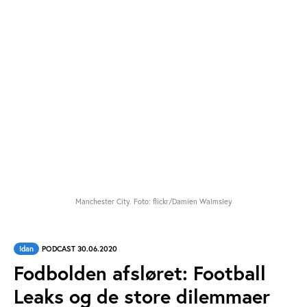
Manchester City. Foto: flickr/Damien Walmsley
Idan
PODCAST 30.06.2020
Fodbolden afsløret: Football
Leaks og de store dilemmaer