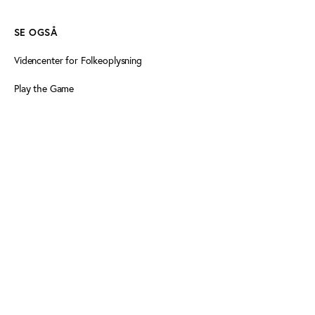
SE OGSÅ
Videncenter for Folkeoplysning
Play the Game
Persondatapolitik
Cookiedeklaration
Tilgængelighedserklæring
FØLG OS HER
Facebook
Linkedin
Linkedin
Tilmeld nyhedsbrev