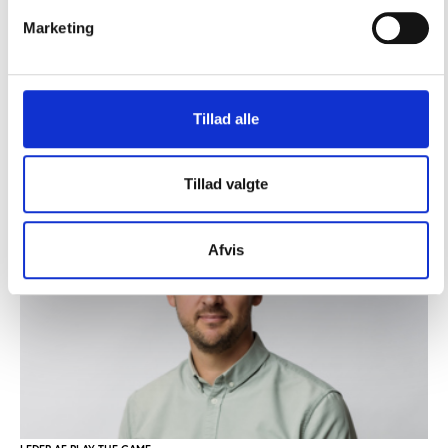
samfund andre idrætsaktører.
Marketing
Vi er også åbne for ideer til emner, som vi kan
sætte på den idrætspolitiske dagsorden i
samarbejde med andre.
Tillad alle
Tillad valgte
Afvis