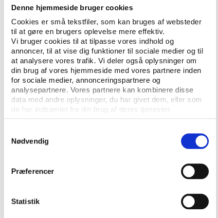
Denne hjemmeside bruger cookies
med brugen af dokumenterne. Med sig i studiet har
Stanis Elsborg den danske journalist Jeppe Laursen
Cookies er små tekstfiler, som kan bruges af websteder
til at gøre en brugers oplevelse mere effektiv.
Brock, der i flere år har siddet med nogle af de mest
Vi bruger cookies til at tilpasse vores indhold og
eftertragtede dokumenter i international fodbold.
annoncer, til at vise dig funktioner til sociale medier og til
at analysere vores trafik. Vi deler også oplysninger om
Gæst: Jeppe Laursen Brock, journalist på
din brug af vores hjemmeside med vores partnere inden
PolitikenVært: Stanis Elsborg
for sociale medier, annonceringspartnere og
analysepartnere. Vores partnere kan kombinere disse
data med andre oplysninger, du har givet dem, eller som
Send os dine ideer
de har indsamlet fra din brug af deres tjenester.
For Idrættens Analyseinstitut er 'Tillægstid' ikke
Samtykkevalg
bare en podcast, men også en platform for at
Nødvendig
samarbejde med andre aktører i den danske
idrætsverden.
Præferencer
Her vil vi gerne formidle den viden, vi selv
skaber, men vi vil lige så gerne fortælle om den
Statistik
viden, der bliver produceret om idræt, sport og