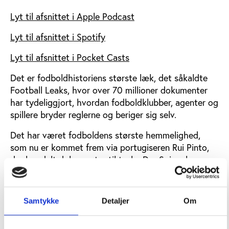
Lyt til afsnittet i Apple Podcast
Lyt til afsnittet i Spotify
Lyt til afsnittet i Pocket Casts
Det er fodboldhistoriens største læk, det såkaldte
Football Leaks, hvor over 70 millioner dokumenter
har tydeliggjort, hvordan fodboldklubber, agenter og
spillere bryder reglerne og beriger sig selv.
Det har været fodboldens største hemmelighed,
som nu er kommet frem via portugiseren Rui Pinto,
der har delt dokumenter til tyske Der Spiegel og
flere end ti andre mediepartnere i det, som kaldes
European Investigative Collaborations (EIC), hvor
danske Politiken også er med.
Samtykke
Detaljer
Om
I denne udsendelse af Tillægstid ser vi nærmere på
Football Leaks og de store dilemmaer, der følger