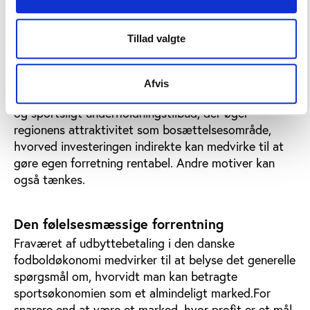
kan ligge rationelle motiver om profit til grund for
nogle af investorerne. For nogle handler det
Tillad valgte
formentlig om at blive en del af et større netværk,
der kan skaffe kontakter til andre
forretningsmæssige områder. I andre tilfælde skyldes
Afvis
investeringen formentlig, at den styrker et kulturelt
og sportsligt underholdningstilbud, der øger
regionens attraktivitet som bosættelsesområde,
hvorved investeringen indirekte kan medvirke til at
gøre egen forretning rentabel. Andre motiver kan
også tænkes.
Den følelsesmæssige forrentning
Fraværet af udbyttebetaling i den danske
fodboldøkonomi medvirker til at belyse det generelle
spørgsmål om, hvorvidt man kan betragte
sportsøkonomien som et almindeligt marked.For
snarere end at være et marked, hvor profit er et mål