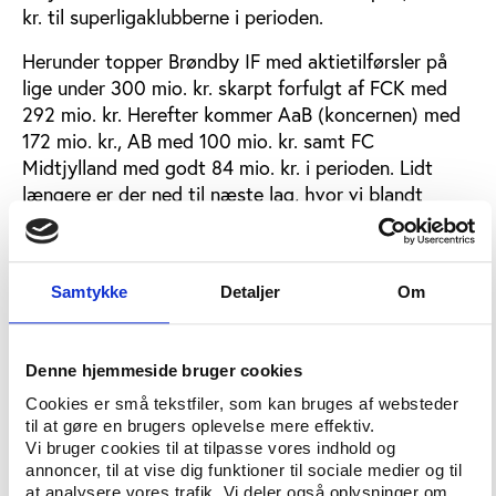
kr. til superligaklubberne i perioden.
Herunder topper Brøndby IF med aktietilførsler på
lige under 300 mio. kr. skarpt forfulgt af FCK med
292 mio. kr. Herefter kommer AaB (koncernen) med
172 mio. kr., AB med 100 mio. kr. samt FC
Midtjylland med godt 84 mio. kr. i perioden. Lidt
længere er der ned til næste lag, hvor vi blandt
andet finder AGF (Aarhus Elite), Silkeborg, Randers
og OB med henholdsvis 64, 45, 36 og 19 mio. kr. Det
er meget forskelligt, hvad indtægterne i forbindelse
Samtykke
Detaljer
Om
med aktieudvidelser er blevet brugt til i de
forskellige klubber. I mange tilfælde er penge gået til
konsolidering af klubbernes generelle økonomi, men
Denne hjemmeside bruger cookies
også nye udviklingsprojekter har været årsagen til
Cookies er små tekstfiler, som kan bruges af websteder
flere udvidelser af kapitalgrundlaget. Herudover
til at gøre en brugers oplevelse mere effektiv.
nævner klubbernes årsberetninger stadionbyggeri,
Vi bruger cookies til at tilpasse vores indhold og
ejendomsinvesteringer og udvidelse af
annoncer, til at vise dig funktioner til sociale medier og til
forretningsområdet fra fodbold til andre
at analysere vores trafik. Vi deler også oplysninger om