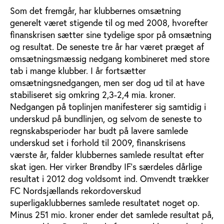
Som det fremgår, har klubbernes omsætning
generelt været stigende til og med 2008, hvorefter
finanskrisen sætter sine tydelige spor på omsætning
og resultat. De seneste tre år har været præget af
omsætningsmæssig nedgang kombineret med store
tab i mange klubber. I år fortsætter
omsætningsnedgangen, men ser dog ud til at have
stabiliseret sig omkring 2,3-2,4 mia. kroner.
Nedgangen på toplinjen manifesterer sig samtidig i
underskud på bundlinjen, og selvom de seneste to
regnskabsperioder har budt på lavere samlede
underskud set i forhold til 2009, finanskrisens
værste år, falder klubbernes samlede resultat efter
skat igen. Her virker Brøndby IF’s særdeles dårlige
resultat i 2012 dog voldsomt ind. Omvendt trækker
FC Nordsjællands rekordoverskud
superligaklubbernes samlede resultatet noget op.
Minus 251 mio. kroner ender det samlede resultat på,