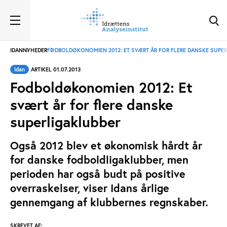
IDAN
NYHEDER
FODBOLDØKONOMIEN 2012: ET SVÆRT ÅR FOR FLERE DANSKE SUPE
Idan
ARTIKEL 01.07.2013
Fodboldøkonomien 2012: Et
svært år for flere danske
superligaklubber
Også 2012 blev et økonomisk hårdt år
for danske fodboldligaklubber, men
perioden har også budt på positive
overraskelser, viser Idans årlige
gennemgang af klubbernes regnskaber.
SKREVET AF: