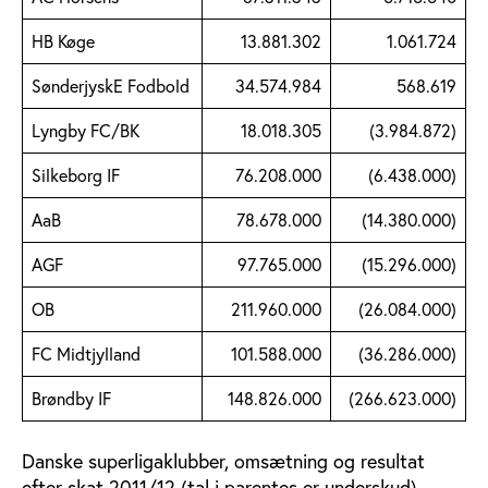
HB Køge
13.881.302
1.061.724
SønderjyskE Fodbold
34.574.984
568.619
Lyngby FC/BK
18.018.305
(3.984.872)
Silkeborg IF
76.208.000
(6.438.000)
AaB
78.678.000
(14.380.000)
AGF
97.765.000
(15.296.000)
OB
211.960.000
(26.084.000)
FC Midtjylland
101.588.000
(36.286.000)
Brøndby IF
148.826.000
(266.623.000)
Danske superligaklubber, omsætning og resultat
efter skat 2011/12 (tal i parentes er underskud).