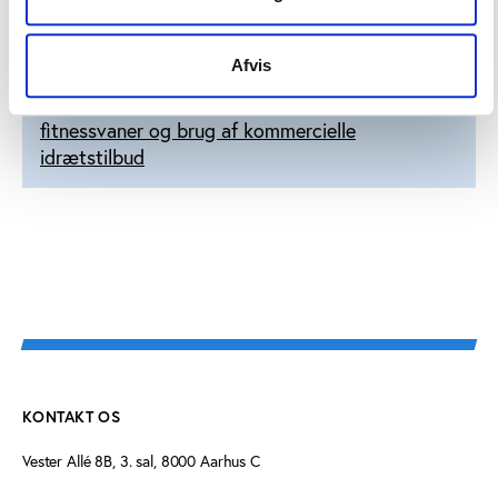
Læs mere om
Fitness for Alle
Afvis
Se Idans undersøgelse om
Danskernes
fitnessvaner og brug af kommercielle
idrætstilbud
KONTAKT OS
Vester Allé 8B, 3. sal, 8000 Aarhus C