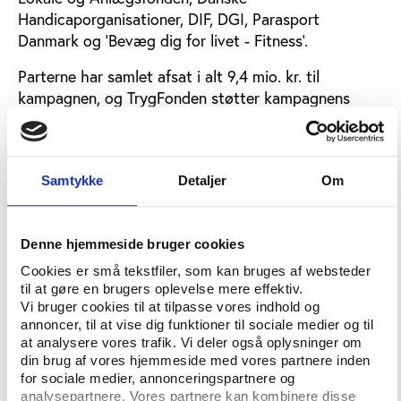
Handicaporganisationer, DIF, DGI, Parasport
Danmark og ’Bevæg dig for livet - Fitness’.
Parterne har samlet afsat i alt 9,4 mio. kr. til
kampagnen, og TrygFonden støtter kampagnens
forskning- og formidlingsindsats med 2,1 mio. kr.
Dertil kommer en forventet medfinansiering fra de
tre forsøgsprojekter.
Samtykke
Detaljer
Om
Satsningen tager udgangspunkt i foreningsbaserede
træningscentre, fordi de generelt arbejder med
bredere målgrupper end de kommercielle centre, de
Denne hjemmeside bruger cookies
er bedre til at fastholde deres medlemmer, og der er
Cookies er små tekstfiler, som kan bruges af websteder
et stærkere socialt element i træningen.
til at gøre en brugers oplevelse mere effektiv.
Vi bruger cookies til at tilpasse vores indhold og
Men ambitionen med initiativet er, at alle landets
annoncer, til at vise dig funktioner til sociale medier og til
fitnesscentre, også de kommercielle, kan lade sig
at analysere vores trafik. Vi deler også oplysninger om
inspirere til at skabe bedre tilgængelighed for
din brug af vores hjemmeside med vores partnere inden
for sociale medier, annonceringspartnere og
handicappede.
analysepartnere. Vores partnere kan kombinere disse