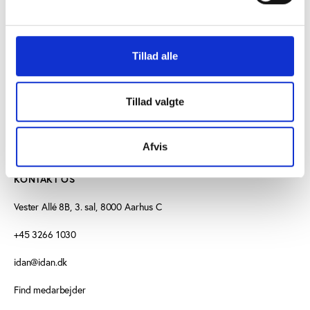
motions- og fitnesscentre – en evaluering af
mærkningsordningen
Tillad alle
Tillad valgte
Afvis
KONTAKT OS
Vester Allé 8B, 3. sal, 8000 Aarhus C
+45 3266 1030
idan@idan.dk
Find medarbejder