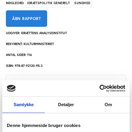
IDRÆTSPOLITIK GENERELT
SUNDHED
NØGLEORD:
ÅBN RAPPORT
UDGIVER: IDRÆTTENS ANALYSEINSTITUT
REKVIRENT: KULTURMINISTERIET
ANTAL SIDER: 116
ISBN: 978-87-92120-95-3
Idans evaluering indgår i en samlet evaluering af alle
de otte tiltag til bekæmpelse af motionsdoping i
motions- og fitnesscentre. Læs det samlede
Samtykke
Detaljer
Om
dokument, som også inkluderer Kulturministeriet og
Anti Doping Danmarks evaluering af de øvrige tre
tiltag.
Denne hjemmeside bruger cookies