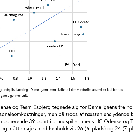
 grundspilsplacering i Dameligaen, mens tallene i den vandrette akse viser klubbernes
 ligaens gennemsnit.
ense og Team Esbjerg tegnede sig for Dameligaens tre hø
rsonaleomkostninger, men på trods af næsten enslydende 
imponerende 39 point i grundspillet, mens HC Odense og 
ing måtte nøjes med henholdsvis 26 (6. plads) og 24 (7. p