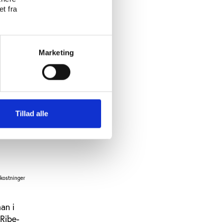
t fra
Marketing
Tillad alle
mkostninger
an i
Ribe-