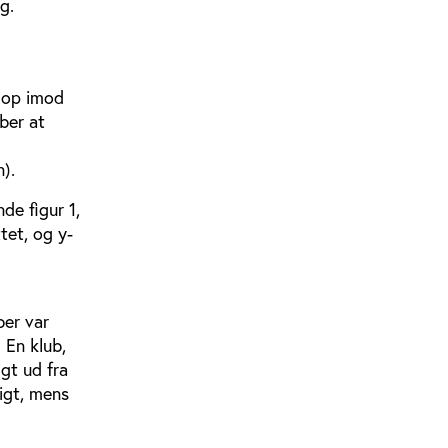
g.
t op imod
ber at
).
de figur 1,
tet, og y-
er var
 En klub,
igt ud fra
ligt, mens