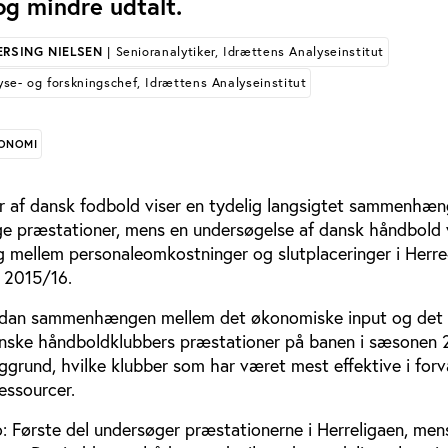
g mindre udtalt.
ERSING NIELSEN
| Senioranalytiker, Idrættens Analyseinstitut
yse- og forskningschef, Idrættens Analyseinstitut
ONOMI
er af dansk fodbold viser en tydelig langsigtet sammenhæ
ge præstationer, mens en undersøgelse af dansk håndbold 
ellem personaleomkostninger og slutplaceringer i Herre
 2015/16.
r Idan sammenhængen mellem det økonomiske input og det 
anske håndboldklubbers præstationer på banen i sæsonen 
grund, hvilke klubber som har været mest effektive i forv
essourcer.
o: Første del undersøger præstationerne i Herreligaen, me