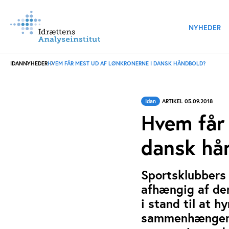
NYHEDER
IDAN
NYHEDER
HVEM FÅR MEST UD AF LØNKRONERNE I DANSK HÅNDBOLD?
Idan
ARTIKEL 05.09.2018
Hvem får 
dansk hå
Sportsklubbers 
afhængig af der
i stand til at 
sammenhængen 