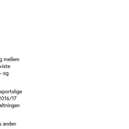
ng mellem
viste
- og
sportslige
2016/17
altningen
ns anden