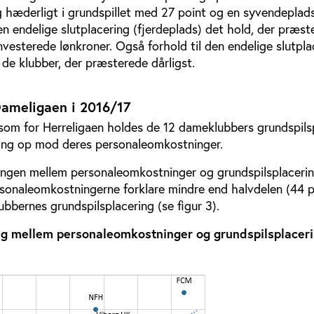
 hæderligt i grundspillet med 27 point og en syvendeplads 
n endelige slutplacering (fjerdeplads) det hold, der præst
investerede lønkroner. Også forhold til den endelige slutpla
de klubber, der præsterede dårligst.
Dameligaen i 2016/17
som for Herreligaen holdes de 12 dameklubbers grundspils
ring op mod deres personaleomkostninger.
gen mellem personaleomkostninger og grundspilsplacerin
rsonaleomkostningerne forklare mindre end halvdelen (44 pc
ubbernes grundspilsplacering (se figur 3).
 mellem personaleomkostninger og grundspilsplaceri