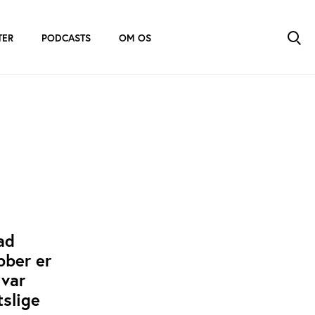
TER
PODCASTS
OM OS
ad
bber er
 var
slige