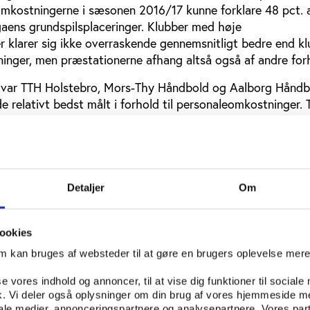
omkostningerne i sæsonen 2016/17 kunne forklare 48 pct. 
igaens grundspilsplaceringer. Klubber med høje
 klarer sig ikke overraskende gennemsnitligt bedre end k
inger, men præstationerne afhang altså også af andre for
7 var TTH Holstebro, Mors-Thy Håndbold og Aalborg Håndb
e relativt bedst målt i forhold til personaleomkostninger.
tredjeplads med ligaens sjettehøjeste budget, Mors-Thy
 ligaens tiendehøjeste personaleomkostninger, mens Aalb
pillet med ligaens fjerdehøjeste budget.
 af ligaens højeste personaleomkostninger kun at skrabe 
Detaljer
Om
 hvilket rakte til en ottendeplads, og er dermed den klub, 
 Også HC Midtjylland med personaleomkostninger på niv
ig relativt dårligt med 20 point i grundspillet og en 11. pla
ookies
om kan bruges af websteder til at gøre en brugers oplevelse mer
, når man kigger på slutstillingen?
se vores indhold og annoncer, til at vise dig funktioner til sociale
fik. Vi deler også oplysninger om din brug af vores hjemmeside m
 mellem personaleomkostninger og slutplacering i Her
iale medier, annonceringspartnere og analysepartnere. Vores par