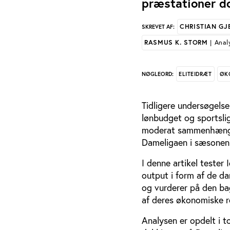
præstationer do
CHRISTIAN GJ
SKREVET AF:
RASMUS K. STORM
| Anal
ELITEIDRÆT
ØK
NØGLEORD:
Tidligere undersøgels
lønbudget og sportsli
moderat sammenhæng m
Dameligaen i sæsonen
I denne artikel teste
output i form af de d
og vurderer på den bag
af deres økonomiske r
Analysen er opdelt i t