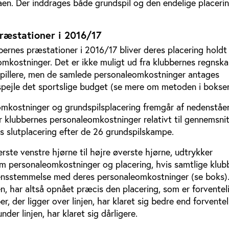
aen. Der inddrages både grundspil og den endelige placerin
ræstationer i 2016/17
bernes præstationer i 2016/17 bliver deres placering hold
mkostninger. Det er ikke muligt ud fra klubbernes regnska
l spillere, men de samlede personaleomkostninger antages
fspejle det sportslige budget (se mere om metoden i boksen
mkostninger og grundspilsplacering fremgår af nedenståen
er klubbernes personaleomkostninger relativt til gennemsnit
s slutplacering efter de 26 grundspilskampe.
erste venstre hjørne til højre øverste hjørne, udtrykker
personaleomkostninger og placering, hvis samtlige klubb
rensstemmelse med deres personaleomkostninger (se boks).
en, har altså opnået præcis den placering, som er forventel
r, der ligger over linjen, har klaret sig bedre end forvente
nder linjen, har klaret sig dårligere.