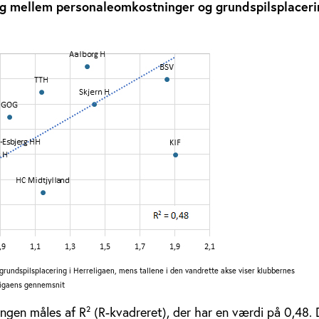
 mellem personaleomkostninger og grundspilsplacerin
grundspilsplacering i Herreligaen, mens tallene i den vandrette akse viser klubbernes
 ligaens gennemsnit
en måles af R² (R-kvadreret), der har en værdi på 0,48. 