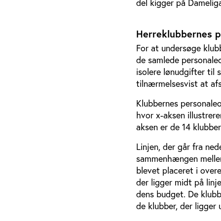
del kigger på Damelig
Herreklubbernes p
For at undersøge klub
de samlede personaleo
isolere lønudgifter ti
tilnærmelsesvist at a
Klubbernes personaleo
hvor x-aksen illustrer
aksen er de 14 klubber
Linjen, der går fra ned
sammenhængen mellem 
blevet placeret i ove
der ligger midt på linj
dens budget. De klubbe
de klubber, der ligger u