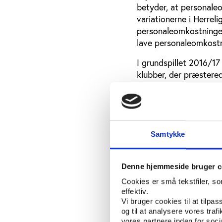
betyder, at personale
variationerne i Herrel
personaleomkostninger
lave personaleomkostn
I grundspillet 2016/1
klubber, der præstered
Holstebro opnåede en 
blev nummer seks med
Håndbold vandt grunds
KIF formåede på trods
Samtykke
sammen i grundspillet,
underpræsteret mest.
TTH Holstebro klarede s
Denne hjemmeside bruger c
følge.
Cookies er små tekstfiler, s
effektiv.
Men hvordan ser det ud
Vi bruger cookies til at tilpas
og til at analysere vores tra
Figur 2: Sammenhæng
vores partnere inden for soc