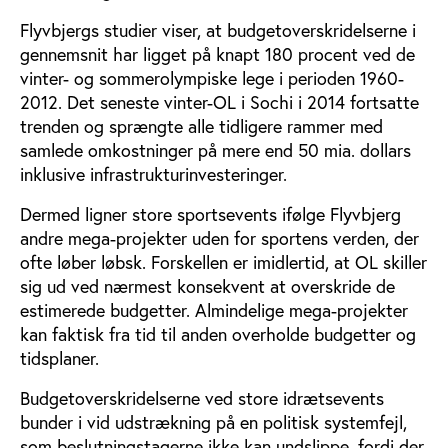
Flyvbjergs studier viser, at budgetoverskridelserne i
gennemsnit har ligget på knapt 180 procent ved de
vinter- og sommerolympiske lege i perioden 1960-
2012. Det seneste vinter-OL i Sochi i 2014 fortsatte
trenden og sprængte alle tidligere rammer med
samlede omkostninger på mere end 50 mia. dollars
inklusive infrastrukturinvesteringer.
Dermed ligner store sportsevents ifølge Flyvbjerg
andre mega-projekter uden for sportens verden, der
ofte løber løbsk. Forskellen er imidlertid, at OL skiller
sig ud ved nærmest konsekvent at overskride de
estimerede budgetter. Almindelige mega-projekter
kan faktisk fra tid til anden overholde budgetter og
tidsplaner.
Budgetoverskridelserne ved store idrætsevents
bunder i vid udstrækning på en politisk systemfejl,
som beslutningstagerne ikke kan undslippe, fordi der