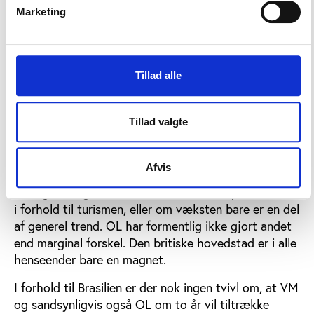
britiske turismeorganisationer har haft travlt med at
Marketing
rose udviklingen i turismen til London med
henvisning til effekten fra OL i 2012. Men de
officielle tal fra Office of National Statistics viste en
Tillad alle
nedgang i antallet af turister i London i månederne
omkring OL.
Tillad valgte
Ganske vist brugte de færre besøgende flere penge
pr. hoved end normalt, men siden årtusindskiftet har
antallet af turister i London generelt været stigende
Afvis
år for år – også i 2014. Det gør det mere eller mindre
umuligt at afgøre, om OL overhovedet spiller en rolle
i forhold til turismen, eller om væksten bare er en del
af generel trend. OL har formentlig ikke gjort andet
end marginal forskel. Den britiske hovedstad er i alle
henseender bare en magnet.
I forhold til Brasilien er der nok ingen tvivl om, at VM
og sandsynligvis også OL om to år vil tiltrække