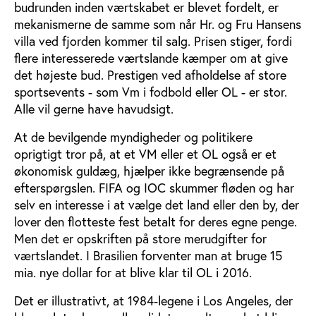
budrunden inden værtskabet er blevet fordelt, er
mekanismerne de samme som når Hr. og Fru Hansens
villa ved fjorden kommer til salg. Prisen stiger, fordi
flere interesserede værtslande kæmper om at give
det højeste bud. Prestigen ved afholdelse af store
sportsevents - som Vm i fodbold eller OL - er stor.
Alle vil gerne have havudsigt.
At de bevilgende myndigheder og politikere
oprigtigt tror på, at et VM eller et OL også er et
økonomisk guldæg, hjælper ikke begrænsende på
efterspørgslen. FIFA og IOC skummer fløden og har
selv en interesse i at vælge det land eller den by, der
lover den flotteste fest betalt for deres egne penge.
Men det er opskriften på store merudgifter for
værtslandet. I Brasilien forventer man at bruge 15
mia. nye dollar for at blive klar til OL i 2016.
Det er illustrativt, at 1984-legene i Los Angeles, der