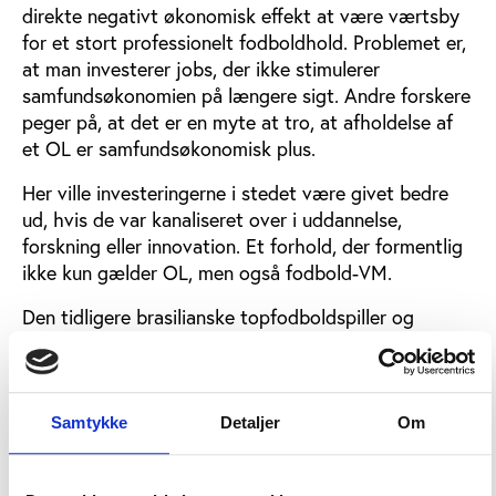
direkte negativt økonomisk effekt at være værtsby
for et stort professionelt fodboldhold. Problemet er,
at man investerer jobs, der ikke stimulerer
samfundsøkonomien på længere sigt. Andre forskere
peger på, at det er en myte at tro, at afholdelse af
et OL er samfundsøkonomisk plus.
Her ville investeringerne i stedet være givet bedre
ud, hvis de var kanaliseret over i uddannelse,
forskning eller innovation. Et forhold, der formentlig
ikke kun gælder OL, men også fodbold-VM.
Den tidligere brasilianske topfodboldspiller og
verdensmester, Romário de Souza Faria, udtalte i
hvert fald sin skepsis til New York Times i forbindelse
med de første kampe, hvor han pegede på, at
sundheds- og uddannelsessystemet i Brasilien er
Samtykke
Detaljer
Om
utilstrækkeligt og, at FIFA i bund og grund er
fuldstændig ligeglade med den menige brasilianers