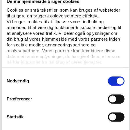
liv.
Denne hjemmeside bruger cookies
Cookies er små tekstfiler, som kan bruges af websteder
Man må dog sige, at nogle af investeringerne er gået
til at gøre en brugers oplevelse mere effektiv.
til forbedring af transportsystemet i Brasilien, og det
Vi bruger cookies til at tilpasse vores indhold og
tæller bestemt på den positive side i det omfang, at
annoncer, til at vise dig funktioner til sociale medier og til
at analysere vores trafik. Vi deler også oplysninger om
det er investeringer, der kommer den daglige pendler
din brug af vores hjemmeside med vores partnere inden
til gode.
for sociale medier, annonceringspartnere og
analysepartnere. Vores partnere kan kombinere disse
data med andre oplysninger, du har givet dem, eller som
Men hvad med indtægterne?
de har indsamlet fra din brug af deres tjenester.
Store sportsevents er naturligvis ikke kun udgifter.
Der kommer også indtægter i kassen, når
Samtykkevalg
udenlandske turister kommer til landet og bruger
Nødvendig
penge på hoteller, restauranter og souvenirs. I
forbindelse med VM i Sydafrika estimerede en
Præferencer
gruppe forskere, at stigningen som følge af VM i
Sydafrika var omkring 300.000 ekstra turister i
2010.
Statistik
Det er nu meget forskelligt, hvor stor effekten er. De