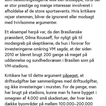
er stor prestige og mange interesser involveret i
afholdelse af de store sportsevents. Hvis kritikere
rejser stemmen, bliver de ignoreret eller modsagt
med tvivlsomme argumenter.
Et eksempel herpå var, da den Brasilianske
præsident, Dilma Rousseff, for nyligt gik til
modangreb på skeptikerne, da hun i forsvar for
investeringerne omkring VM sagde, at der siden
2010 er blevet brugt 200 gange så meget på
uddannelse og sundhedsvæsen i Brasilien som på
VM-stadions.
Kritikere har til dette argument
påpeget
, at
driftsudgifter bør sammenlignes med driftsudgifter,
og ikke investeringer i mursten. For de penge, man
har brugt på stadions, kunne man fx have bygget i
omegnen af 4.000 små skadestuer, der hver kan
dække byområder på mellem 100.000–200.000