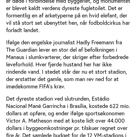
er døde i forbindelse med byggeriet, og monumentet
er blevet kaldt verdens dyreste fugletoilet. Det er
formentlig en af arketyperne på en hvid elefant, der
vil stå stort set ubenyttet hen, når fodboldcirkus har
forladt landet.
Ifølge den engelske journalist Hadly Freemann fra
The Guardian lever en stor del af befolkningen i
Manaus i slumkvarterer, der skriger efter forbedrede
leveforhold. Hver fjerde hustand her har ikke
rindende vand. I stedet står der nu et stort stadion,
der erstatter det gamle, som man rev ned for at
imødekomme FIFA’s krav.
Det dyreste stadion ved slutrunden, Estádio
Nacional Mané Garrincha i Brasília, kostede 622 mio.
dollars at opføre, og ender ifølge sportsøkonomen
Victor A. Matheson med at koste lidt over 44.000
dollars i byggeomkostninger pr. tilskuer regnet over
fire år. Det samlede budget for de 12 VM-stadions i