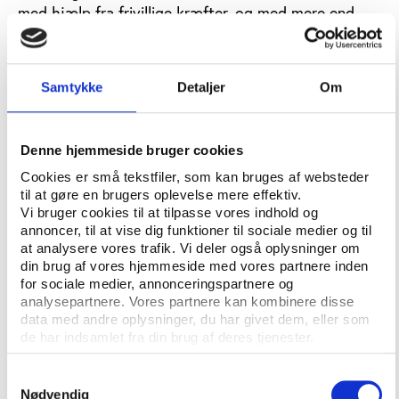
med hjælp fra frivillige kræfter, og med mere end
11.000 idrætsforeninger fordelt på landsplan, er det
måske ikke overraskende, at idrætsområdet er dét
frivillige område, som beskæftiger allerflest frivillige.
Samtykke
Detaljer
Om
Faktisk svarer 30 pct. af dem, der i perioden oktober
til december 2020 arbejdede frivilligt, at de var
beskæftiget inden for idrætsområdet som består af
Denne hjemmeside bruger cookies
idrætsforeninger og organisationer som f.eks. Ældre
Cookies er små tekstfiler, som kan bruges af websteder
Sagen.
til at gøre en brugers oplevelse mere effektiv.
Vi bruger cookies til at tilpasse vores indhold og
Det viser de seneste tal fra Kulturvaneundersøgelsen
annoncer, til at vise dig funktioner til sociale medier og til
2020 af Danmarks Statistik, der undersøger, hvor
at analysere vores trafik. Vi deler også oplysninger om
mange danskere der har arbejdet frivilligt i de fire
din brug af vores hjemmeside med vores partnere inden
kvartaler i 2020. Mens idrætsområdet beskæftiger
for sociale medier, annonceringspartnere og
analysepartnere. Vores partnere kan kombinere disse
30 pct. af de frivillige, har 23 pct. svaret, at de er
data med andre oplysninger, du har givet dem, eller som
frivillige inden for ’fritid og hobby’, mens 12 pct.
de har indsamlet fra din brug af deres tjenester.
udfører frivilligt arbejde inden for området ’bolig- og
lokalsamfund’ og andre 12 pct. inden for
Samtykkevalg
kulturområdet.
Nødvendig