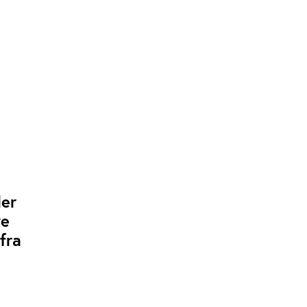
der
ve
fra