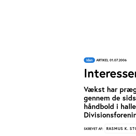
Idan
ARTIKEL 01.07.2006
Interesse
Vækst har præg
gennem de sidste
håndbold i halle
Divisionsforeni
RASMUS K. S
SKREVET AF: