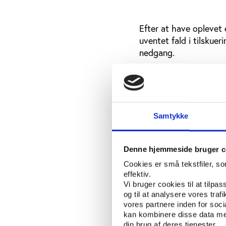
Efter at have oplevet
uventet fald i tilskue
nedgang.
I Toms-ligaen mødte 2
sæsonen 2004/2005. D
tilskuere, herunder en
slutspillet siden sidst
Samtykke
I Herrehåndboldligaen 
kvalitet mødte 28 proc
Denne hjemmeside bruger c
grundspillet, der kun
Cookies er små tekstfiler, s
Dette beskedne fald sk
effektiv.
Vi bruger cookies til at tilpas
haft succes med klu
og til at analysere vores tra
vores partnere inden for soc
Således har man i mod
kan kombinere disse data med
vækst i tilskuerintere
din brug af deres tjenester.