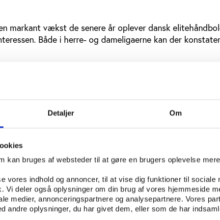
 en markant vækst de senere år oplever dansk elitehåndbol
rinteressen. Både i herre- og dameligaerne kan der konstate
14.000 tilskuere op i sæsonen 2005/2006 mod 239.458 ti
et svarer til en gennemsnitlig nedgang pr. kamp på godt
 7 procents nedgang i grundspillet samt en nedgang på 15 
e sæson.
Detaljer
Om
var det særligt slutspillet, der skuffede. På trods af høj s
ent færre tilskuere op end i 2004/05. Dog var tilskuertalle
ookies
 havde en nedgang på én procent.
om kan bruges af websteder til at gøre en brugers oplevelse mer
yldes hovedsagelig Bjerringbro-Silkeborg, der tilsynelade
se vores indhold og annoncer, til at vise dig funktioner til sociale
bsammenlægningen.
fik. Vi deler også oplysninger om din brug af vores hjemmeside m
iale medier, annonceringspartnere og analysepartnere. Vores par
sætning til størstedelen af de øvrige klubbers nedgang op
 andre oplysninger, du har givet dem, eller som de har indsamle
ssen på hele 109 procent siden sidste sæson. Århus GF stå