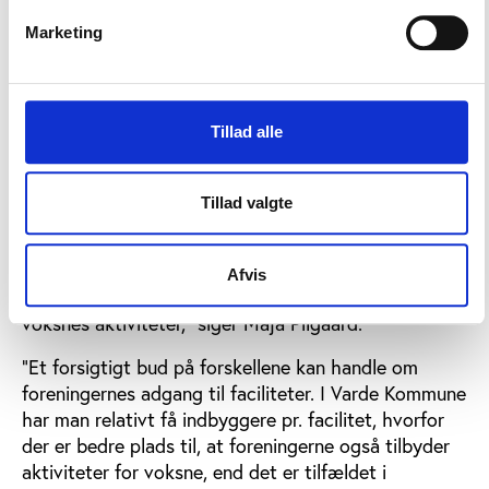
voksne, der benytter sig af kommercielle aktiviteter,
Marketing
til gengæld betydeligt højere.
”Generelt ser det ud til, at kommerciel idræt og
foreningsidræt opererer på et marked, hvor den
Tillad alle
lokale tilgængelighed af organiseringsformer
påvirker valget af organiseringsform blandt voksne.
De tætbefolkede områder giver et bedre grundlag
Tillad valgte
for, at kommercielle aktører kan få fodfæste på
markedet, mens det ikke gælder i samme grad i
mindre tæt befolkede områder, hvor foreninger til
Afvis
gengæld spiller en større rolle i organiseringen af
voksnes aktiviteter,” siger Maja Pilgaard.
"Et forsigtigt bud på forskellene kan handle om
foreningernes adgang til faciliteter. I Varde Kommune
har man relativt få indbyggere pr. facilitet, hvorfor
der er bedre plads til, at foreningerne også tilbyder
aktiviteter for voksne, end det er tilfældet i