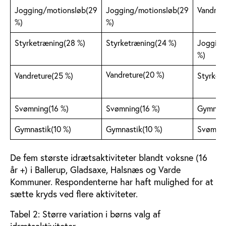
Jogging/motionsløb(29
Jogging/motionsløb(29
Vandret
%)
%)
Styrketræning(28 %)
Styrketræning(24 %)
Jogging
%)
Vandreture(20 %)
Vandreture(25 %)
Styrket
Svømning(16 %)
Svømning(16 %)
Gymnast
Gymnastik(10 %)
Gymnastik(10 %)
Svømnin
De fem største idrætsaktiviteter blandt voksne (16
år +) i Ballerup, Gladsaxe, Halsnæs og Varde
Kommuner. Respondenterne har haft mulighed for at
sætte kryds ved flere aktiviteter.
Tabel 2: Større variation i børns valg af