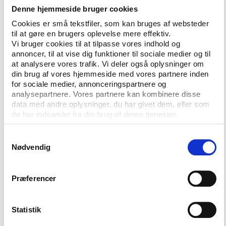
Denne hjemmeside bruger cookies
Cookies er små tekstfiler, som kan bruges af websteder
til at gøre en brugers oplevelse mere effektiv.
Vi bruger cookies til at tilpasse vores indhold og
annoncer, til at vise dig funktioner til sociale medier og til
at analysere vores trafik. Vi deler også oplysninger om
din brug af vores hjemmeside med vores partnere inden
for sociale medier, annonceringspartnere og
analysepartnere. Vores partnere kan kombinere disse
Andelen af børn (4.-10. klasse) i Ballerup, Gladsaxe, Halsnæs og Varde Kommuner,
data med andre oplysninger, du har givet dem, eller som
der er idrætsaktive i organiseringsformerne forening/klub og privat/kommercielt
de har indsamlet fra din brug af deres tjenester.
center.
Blandt voksne finder man trods tilslutningen til et
Samtykkevalg
Nødvendig
ganske ensartet aktivitetsmønster på tværs af
kommunerne større variationer i udbredelsen af de
forskellige organiseringsformer (se figur 2).
Præferencer
Idrætsorganisering ’på egen hånd’ er mest udbredt
blandt voksne alle steder, men foreningsidrætten
står langt stærkere i Varde Kommune end især i
Statistik
Gladsaxe og Ballerup. I de to forstæder er andelen af