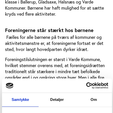
klasse i Ballerup, Gladsaxe, Halsnæs og Varde
Kommuner. Børnene har haft mulighed for at sætte
kryds ved flere aktiviteter.
Foreningerne står stærkt hos børnene
Fælles for alle børnene på tværs af kommuner og
aktivitetsmønstre er, at foreningerne fortsat er det
sted, hvor langt hovedparten dyrker idræt.
Foreningstilslutningen er størst i Varde Kommune,
hvilket stemmer overens med, at foreningsidrætten
traditionelt står stærkere i mindre tæt befolkede
områder end i og omkring store byer. Men i alle fire
kommuner er børns foreningsdeltagelse høj (figur 1).
Figur 1: På tværs af kommuner varierer børns
organiseringen af idrætsaktiviteter i mindre grad
Samtykke
Detaljer
Om