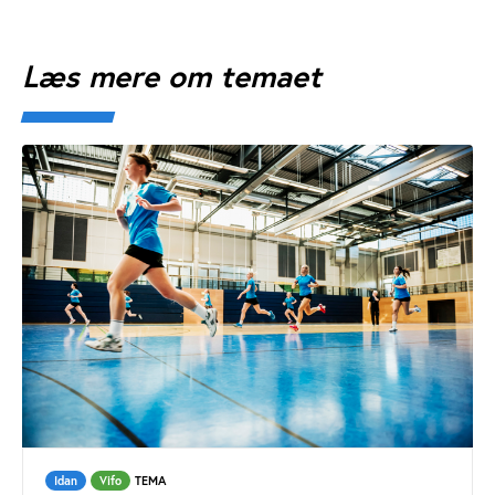
Læs mere om temaet
Idan
Vifo
TEMA