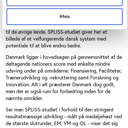
Hvordan klarer Danmark sig?
Set fra et dansk synspunkt er det interessante
Afvis
spørgsmål selvsagt, hvordan det danske
elitesportssystem præsterer organisatorisk i forhold
til de øvrige lande. SPLISS-studiet giver her et
billede af et velfungerende dansk system med
potentiale til at blive endnu bedre.
Danmark ligger i hovedsagen på gennemsnittet af de
deltagende nationers score med enkelte mindre
udsving under på områderne: Finansiering, Faciliteter,
Trænerudvikling og -rekruttering samt Forskning og
Innovation. Alt i alt præsterer Danmark dog godt,
men der er også rum for forbedring inden for de
nævnte områder.
Ser man SPLISS-studiet i forhold til den stringent
resultatmæssige udvikling - målt på medaljehøst ved
de største slutrunder, EM, VM og OL - viser det sig