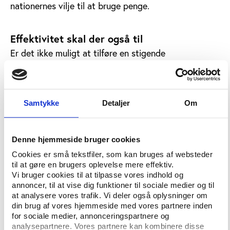
nationernes vilje til at bruge penge.
Effektivitet skal der også til
Er det ikke muligt at tilføre en stigende
ressourcemængde til den nationale
elitesportssatsning betyder det omvendt, at det
eksisterende systems effektivitet og organisering
bliver så meget desto vigtigere.
Samtykke
Detaljer
Om
Ud over at ressourcer betyder noget for
elitesportssucces, handler resultater firkantet sagt
Denne hjemmeside bruger cookies
også om forvaltningen af de forhåndenværende
Cookies er små tekstfiler, som kan bruges af websteder
ressourcer, argumenterer SPLISS-forskerne.
til at gøre en brugers oplevelse mere effektiv.
Vi bruger cookies til at tilpasse vores indhold og
Studiet peger direkte på, at de nationer, der har de
annoncer, til at vise dig funktioner til sociale medier og til
bedste sportslige resultater, også er de nationer, der
at analysere vores trafik. Vi deler også oplysninger om
scorer bedst i forhold til organisering, struktur og
din brug af vores hjemmeside med vores partnere inden
kommunikation i systemet. Herunder er det vigtigt
for sociale medier, annonceringspartnere og
analysepartnere. Vores partnere kan kombinere disse
med løbende evaluering, langtidsplanlægning og en