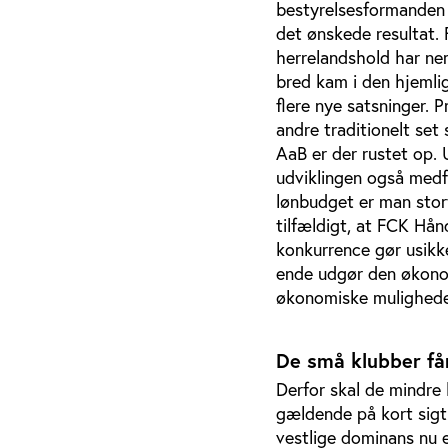
bestyrelsesformanden op
det ønskede resultat. 
herrelandshold har ne
bred kam i den hjemli
flere nye satsninger. 
andre traditionelt set
AaB er der rustet op.
udviklingen også medf
lønbudget er man stort
tilfældigt, at FCK Hå
konkurrence gør usikk
ende udgør den økono
økonomiske muligheder 
De små klubber få
Derfor skal de mindre 
gældende på kort sigt.
vestlige dominans nu e