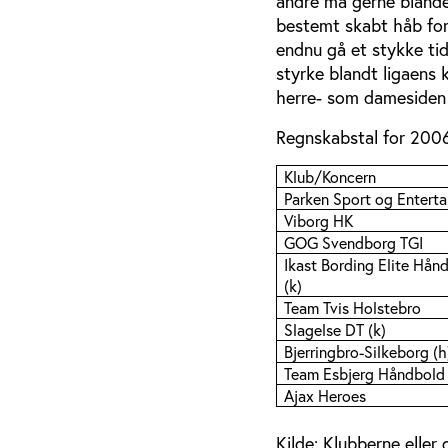
andre må gerne blande 
bestemt skabt håb for
endnu gå et stykke ti
styrke blandt ligaens 
herre- som damesiden 
Regnskabstal for 2006
Klub/Koncern
Parken Sport og Entert
Viborg HK
GOG Svendborg TGI
Ikast Bording Elite Hån
(k)
Team Tvis Holstebro
Slagelse DT (k)
Bjerringbro-Silkeborg (h
Team Esbjerg Håndbold 
Ajax Heroes
Kilde: Klubberne eller