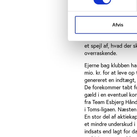
Rekordunderskud
Aalborg DH er heller 
Afvis
sammenligning rekorde
minus 7,5 mio. kr. efte
et spejl af, hvad der
overraskende.
Ejerne bag klubben har 
mio. kr. for at leve op
genereret en indtægt, 
De forekommer tabt for
gæld i en eventuel kon
fra Team Esbjerg Hån
i Toms-ligaen. Næsten 
En stor del af aktieka
et mindre underskud i
indsats end lagt for d