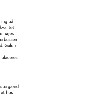
ning på
kvalitet
e nøjes
lerbussen
. Guld i
 placeres.
Østergaard
ret hos