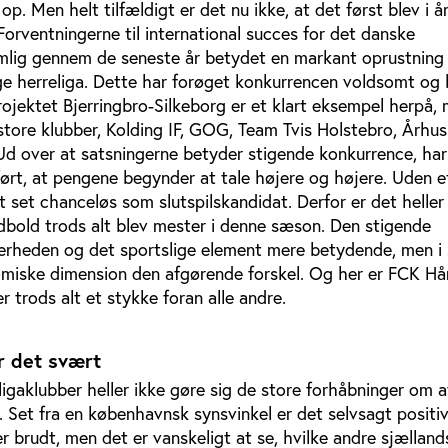
. Men helt tilfældigt er det nu ikke, at det først blev i år
Forventningerne til international succes for det danske
mlig gennem de seneste år betydet en markant oprustning
ge herreliga. Dette har forøget konkurrencen voldsomt og
Projektet Bjerringbro-Silkeborg er et klart eksempel herpå,
 store klubber, Kolding IF, GOG, Team Tvis Holstebro, Århu
 Ud over at satsningerne betyder stigende konkurrence, har
ørt, at pengene begynder at tale højere og højere. Uden 
 set chanceløs som slutspilskandidat. Derfor er det heller
ndbold trods alt blev mester i denne sæson. Den stigende
erheden og det sportslige element mere betydende, men i 
miske dimension den afgørende forskel. Og her er FCK H
trods alt et stykke foran alle andre.
r det svært
ligaklubber heller ikke gøre sig de store forhåbninger om a
 Set fra en københavnsk synsvinkel er det selvsagt positiv
r brudt, men det er vanskeligt at se, hvilke andre sjællan