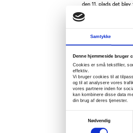
den 11. plads det blev ti
Polarisering i da
Hvor herrerne, hvad an
Samtykke
den rigtige retning, e
mastodonter. Ser vi bor
mesterskabet, tyder m
Denne hjemmeside bruger c
dominerer og vil gøre
Cookies er små tekstfiler, s
strømpil på de sportsl
effektiv.
Vi bruger cookies til at tilpas
De to tidligere udfor
og til at analysere vores tra
har begge meget vansk
vores partnere inden for soc
har Anja Andersens af
kan kombinere disse data med
spillerstaben er langt
din brug af deres tjenester.
en kamp for overlevels
halvdelen af det i for
Samtykkevalg
var på sit allerhøjeste
Nødvendig
meget svært ud.