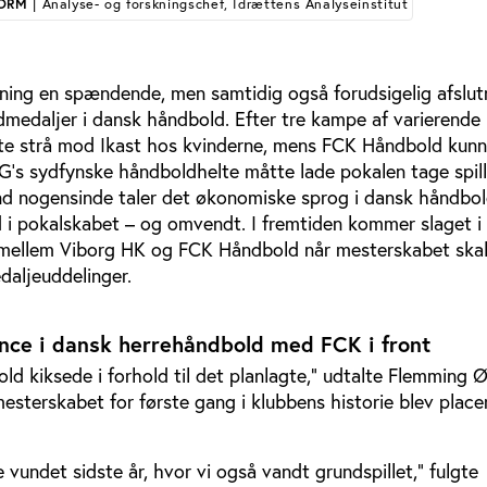
TORM
| Analyse- og forskningschef, Idrættens Analyseinstitut
kning en spændende, men samtidig også forudsigelig afslut
dmedaljer i dansk håndbold. Efter tre kampe af varierende 
te strå mod Ikast hos kvinderne, mens FCK Håndbold kunn
s sydfynske håndboldhelte måtte lade pokalen tage spil
d nogensinde taler det økonomiske sprog i dansk håndbold
d i pokalskabet – og omvendt. I fremtiden kommer slaget i
 mellem Viborg HK og FCK Håndbold når mesterskabet skal
daljeuddelinger.
nce i dansk herrehåndbold med FCK i front
d kiksede i forhold til det planlagte,” udtalte Flemming 
mesterskabet for første gang i klubbens historie blev place
e vundet sidste år, hvor vi også vandt grundspillet," fulgte