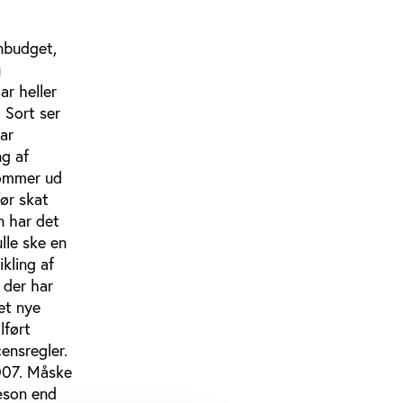
nbudget,
u
ar heller
 Sort ser
ar
ng af
kommer ud
før skat
n har det
lle ske en
ikling af
 der har
et nye
lført
censregler.
007. Måske
æson end