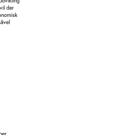
udvikling
il der
konomisk
såvel
ber.