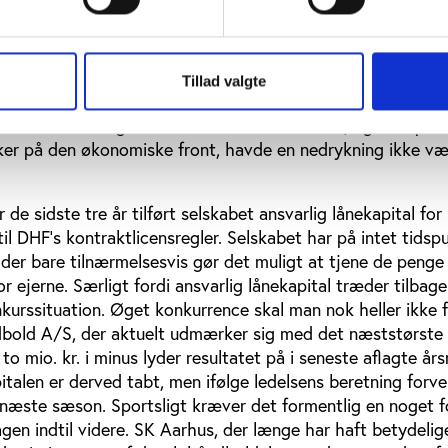
ikke just godt kørende. Økonomisk holder nordjyderne ude
Tillad valgte
n i underskud. I det nyligt afsluttede årsregnskab endte 
r skat. Forretningen ser alt andet end sund ud, og var spill
 sker på den økonomiske front, havde en nedrykning ikke væ
de sidste tre år tilført selskabet ansvarlig lånekapital for i
 til DHF's kontraktlicensregler. Selskabet har på intet tidsp
der bare tilnærmelsesvis gør det muligt at tjene de penge 
 ejerne. Særligt fordi ansvarlig lånekapital træder tilbag
kurssituation. Øget konkurrence skal man nok heller ikke 
dbold A/S, der aktuelt udmærker sig med det næststørste
to mio. kr. i minus lyder resultatet på i seneste aflagte år
pitalen er derved tabt, men ifølge ledelsens beretning forv
 næste sæson. Sportsligt kræver det formentlig en noget 
agen indtil videre. SK Aarhus, der længe har haft betydelig