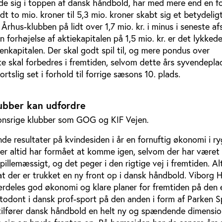
de sig i toppen af dansk håndbold, har med mere end en f
dt to mio. kroner til 5,3 mio. kroner skabt sig et betydelig
 Århus-klubben på lidt over 1,7 mio. kr. i minus i seneste af
 forhøjelse af aktiekapitalen på 1,5 mio. kr. er det lykkede
genkapitalen. Der skal godt spil til, og mere pondus over
te skal forbedres i fremtiden, selvom dette års syvendepla
ortslig set i forhold til forrige sæsons 10. plads.
lubber kan udfordre
tionsrige klubber som GOG og KIF Vejen.
e resultater på kvindesiden i år en fornuftig økonomi i r
er altid har formået at komme igen, selvom der har været k
pillemæssigt, og det peger i den rigtige vej i fremtiden. Al
at der er trukket en ny front op i dansk håndbold. Viborg
ærdeles god økonomi og klare planer for fremtiden på den 
odont i dansk prof-sport på den anden i form af Parken S
tilfører dansk håndbold en helt ny og spændende dimensi