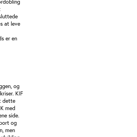
ordobling
t
sluttede
s at leve
ds er en
yggen, og
riser. KIF
t dette
 HK med
ene side.
port og
on, men