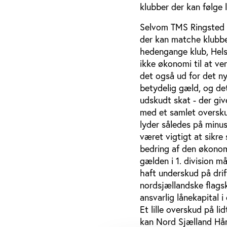
klubber der kan følge
Selvom TMS Ringsted u
der kan matche klubbe
hedengange klub, Helsi
ikke økonomi til at v
det også ud for det n
betydelig gæld, og det
udskudt skat - der giv
med et samlet overskud
lyder således på minus
været vigtigt at sikre 
bedring af den økonomis
gælden i 1. division 
haft underskud på drif
nordsjællandske flagsk
ansvarlig lånekapital i
Et lille overskud på 
kan Nord Sjælland Hå