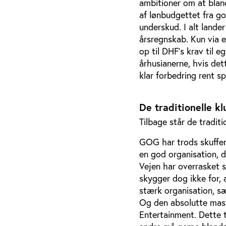
ambitioner om at blan
af lønbudgettet fra go
underskud. I alt lander
årsregnskab. Kun via en
op til DHF's krav til e
århusianerne, hvis det
klar forbedring rent sp
De traditionelle k
Tilbage står de tradi
GOG har trods skuffend
en god organisation, d
Vejen har overrasket s
skygger dog ikke for, 
stærk organisation, s
Og den absolutte mast
Entertainment. Dette 