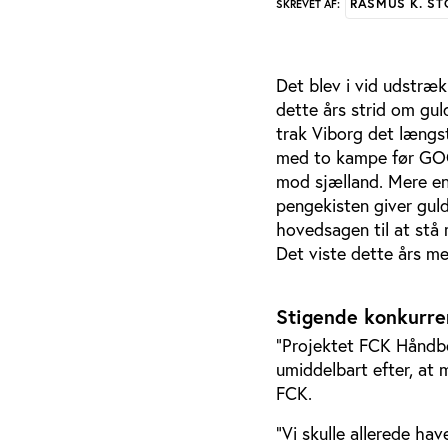
RASMUS K. S
SKREVET AF:
Det blev i vid udstræ
dette års strid om gul
trak Viborg det længs
med to kampe før GOG'
mod sjælland. Mere en
pengekisten giver gul
hovedsagen til at stå
Det viste dette års me
Stigende konkurre
”Projektet FCK Håndbol
umiddelbart efter, at 
FCK.
”Vi skulle allerede hav