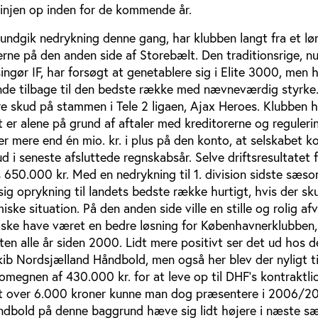
 linjen op inden for de kommende år.
ndgik nedrykning denne gang, har klubben langt fra et lø
rne på den anden side af Storebælt. Den traditionsrige, n
ngør IF, har forsøgt at genetablere sig i Elite 3000, men h
ende tilbage til den bedste række med nævneværdig styrke.
ye skud på stammen i Tele 2 ligaen, Ajax Heroes. Klubben h
 er alene på grund af aftaler med kreditorerne og reguleri
er mere end én mio. kr. i plus på den konto, at selskabet 
 i seneste afsluttede regnskabsår. Selve driftsresultatet 
 650.000 kr. Med en nedrykning til 1. division sidste sæso
sig oprykning til landets bedste række hurtigt, hvis der sku
ke situation. På den anden side ville en stille og rolig afv
måske have været en bedre løsning for Københavnerklubben,
ten alle år siden 2000. Lidt mere positivt ser det ud hos d
ib Nordsjælland Håndbold, men også her blev der nyligt ti
 omegnen af 430.000 kr. for at leve op til DHF's kontraktli
lidt over 6.000 kroner kunne man dog præsentere i 2006/2
ndbold på denne baggrund hæve sig lidt højere i næste s