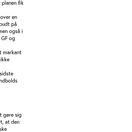
 planen fik
 over en
 budt på
 men også i
s GF og
et markant
 ikke
sidste
åndbolds
t gøre sig
t, at den
dske