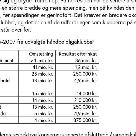
sig og bryde fronten op. På herresiden har de senere års 
 en større bredde og mere spænding, men på kvindesiden v
d, før spændingen er genindført. Det kræver en bredere ø
klubber, og det er en af de udfordringer som klubberne på 
står over for.
-2007 fra udvalgte håndboldligaklubber
Omsætning
Resultat efter skat
ainment
> 1. mia. kr.
86 mio. kr.
41 mio. kr.
1,2 mio. kr.
28 mio. kr.
250.000 kr.
dbold
18 mio. kr.
4,9 mio. kr.
15 mio. kr.
14.000 kr.
14 mio. kr.
210.000 kr.
)
13 mio. kr.
250.000 kr.
(k)
5 mio. kr.
-1,9 mio. kr.
4 mio. kr.
375.000 kr.
 deres respektive koncerners seneste afsluttede årsregnska