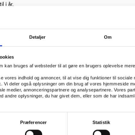
l i år.
nsk damehåndbold med Viborg i front
går den rent sportslige konkurrence mellem klubberne, er p
Detaljer
Om
r dansk kvindehåndbold til gengæld domineret af de klassis
t fra, at FCK Håndbold til næste år bliver en seriøs udford
eget på, at mastodonterne i dansk kvindehåndbold stadig
ookies
 det fremover. Også her er den økonomiske formåen en ret 
om kan bruges af websteder til at gøre en brugers oplevelse mer
ige styrkeforhold.
se vores indhold og annoncer, til at vise dig funktioner til sociale
drere til mesterskabskampen, Slagelse Dream Team og Aalb
fik. Vi deler også oplysninger om din brug af vores hjemmeside m
elige betingelser oven på en turbulent tid. Hvad angår Sl
iale medier, annonceringspartnere og analysepartnere. Vores par
sked efterladt klubben i noget nær ruiner. Sponsormidler 
 andre oplysninger, du har givet dem, eller som de har indsamle
 fra på samme niveau som i de foregående sæsoner. Det bli
e. Det forventes at lønbudgettet til næste år vil ligge und
vejen reducerede budget, Slagelse DT havde til rådighed, d
. Set i lyset af, at de økonomiske krav siden er skærpet, se
Præferencer
Statistik