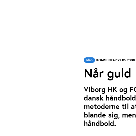
Idan
KOMMENTAR 22.05.2008
Når guld
Viborg HK og F
dansk håndbold.
metoderne til a
blande sig, men
håndbold.