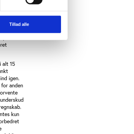
n
Tillad alle
klubben på
et på banen
ret
 alt 15
unkt
ind igen.
e for anden
forvente
 underskud
sregnskab.
entes kun
forbedret
e