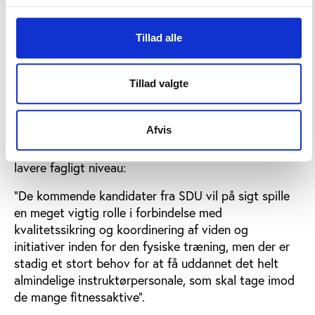
masteruddannelse vil på sigt medvirke til at det
faglige niveau i landet fitnesscentre kan øges til
glæde for såvel medlemmer og branchen," siger han
Tillad alle
til Idan.dk.
Tillad valgte
Flere uddannelser nødvendige
Samtidig understreger han, at DFHO stadig vil
Afvis
arbejde for, at den kommende uddannelse bliver
suppleret med en række andre uddannelser på et
lavere fagligt niveau:
"De kommende kandidater fra SDU vil på sigt spille
en meget vigtig rolle i forbindelse med
kvalitetssikring og koordinering af viden og
initiativer inden for den fysiske træning, men der er
stadig et stort behov for at få uddannet det helt
almindelige instruktørpersonale, som skal tage imod
de mange fitnessaktive”.