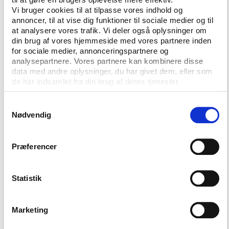
det sundhedsforebyggende arbejde efter
Vi bruger cookies til at tilpasse vores indhold og
kommunalreformens ikrafttræden.
annoncer, til at vise dig funktioner til sociale medier og til
at analysere vores trafik. Vi deler også oplysninger om
Specielt inden for den private fitness-sektor, som
din brug af vores hjemmeside med vores partnere inden
for sociale medier, annonceringspartnere og
beskæftiger op mod 7.000 personer i Danmark, har
analysepartnere. Vores partnere kan kombinere disse
der i mange år været stor efterspørgsel på
data med andre oplysninger, du har givet dem, eller som
kvalificeret arbejdskraft. I Idans
de har indsamlet fra din brug af deres tjenester.
spørgeskemaundersøgelse blandt fitnesscentre
svarer over 67 procent af lederne i de kommercielle
Samtykkevalg
fitnesscentre ja til, at der er mangel på veluddannet
Nødvendig
instruktørpersonale.
Præferencer
Sekretariatschef for den nystiftede brancheforening
Dansk Fitness og Helse Organisation (DFHO),
Christoffer Susé, er derfor glad for den nye
Statistik
uddannelse.
"Fitnessbranchen har i den grad behov for
Marketing
flere veluddannet instruktørpersonale og en