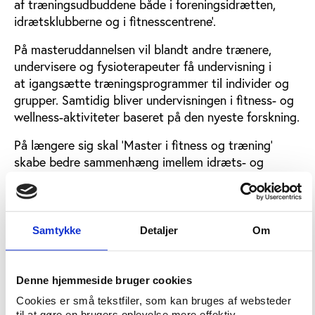
af træningsudbuddene både i foreningsidrætten,
idrætsklubberne og i fitnesscentrene’.
På masteruddannelsen vil blandt andre trænere,
undervisere og fysioterapeuter få undervisning i
at igangsætte træningsprogrammer til individer og
grupper. Samtidig bliver undervisningen i fitness- og
wellness-aktiviteter baseret på den nyeste forskning.
På længere sig skal ’Master i fitness og træning’
skabe bedre sammenhæng imellem idræts- og
behandlingssektoren, som kan give grobund for et
mere optimalt tværfagligt samarbejde.
Hovedvægten vil dog ligge på raske målgrupper.
Samtykke
Detaljer
Om
Stor efterspørgsel på arbejdskraft
Uddannelsen er målrettet såvel det store private
Denne hjemmeside bruger cookies
marked inden for kommerciel fitness som den
Cookies er små tekstfiler, som kan bruges af websteder
offentlige sektor, hvor kommunerne har overtaget
til at gøre en brugers oplevelse mere effektiv.