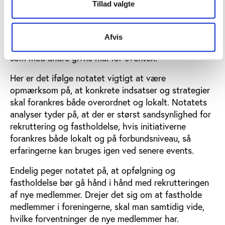
Tillad valgte
ønsker at sikre maksimalt udbytte af en event. Hvis
målet med en event er at skabe flere medlemmer
eller mere deltagelse i en given aktivitet, skal der
Afvis
altså arbejdes ligeså intenst med denne dimension
som med andre givne mål for eventen.
Her er det ifølge notatet vigtigt at være
opmærksom på, at konkrete indsatser og strategier
skal forankres både overordnet og lokalt. Notatets
analyser tyder på, at der er størst sandsynlighed for
rekruttering og fastholdelse, hvis initiativerne
forankres både lokalt og på forbundsniveau, så
erfaringerne kan bruges igen ved senere events.
Endelig peger notatet på, at opfølgning og
fastholdelse bør gå hånd i hånd med rekrutteringen
af nye medlemmer. Drejer det sig om at fastholde
medlemmer i foreningerne, skal man samtidig vide,
hvilke forventninger de nye medlemmer har.