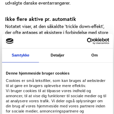
udvalgte danske eventarrangører.
Ikke flere aktive pr. automatik
Notatet viser, at den såkaldte ’trickle down-effekt’,
der ofte antages at eksistere i forbindelse med store
sportsevent eller gode sportslige resultater, må
anses som et potentiale og ikke en ’naturlov’. Det
foreliggende vidensgrundlag giver ikke grund til at
Samtykke
Detaljer
Om
konkludere, at afholdelsen af events giver flere
aktive pr. automatik.
Derudover peger notatet på, at
Denne hjemmeside bruger cookies
medieopmærksomhed i forbindelse med en event
Cookies er små tekstfiler, som kan bruges af websteder
heller i sig selv vil resultere i øget, langtidsholdbar
til at gøre en brugers oplevelse mere effektiv.
interesse for en idrætsaktivitet.
Vi bruger cookies til at tilpasse vores indhold og
annoncer, til at vise dig funktioner til sociale medier og til
En stor idrætsevent er ganske vist et afsæt for at
at analysere vores trafik. Vi deler også oplysninger om
din brug af vores hjemmeside med vores partnere inden
promovere aktiviteten for offentligheden, men det er
for sociale medier, annonceringspartnere og
ikke sikkert, at øget synlighed bliver transformeret