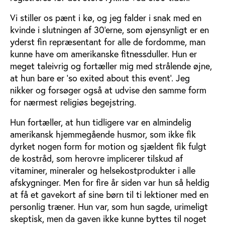
Vi stiller os pænt i kø, og jeg falder i snak med en
kvinde i slutningen af 30'erne, som øjensynligt er en
yderst fin repræsentant for alle de fordomme, man
kunne have om amerikanske fitnessduller. Hun er
meget taleivrig og fortæller mig med strålende øjne,
at hun bare er 'so exited about this event'. Jeg
nikker og forsøger også at udvise den samme form
for nærmest religiøs begejstring.
Hun fortæller, at hun tidligere var en almindelig
amerikansk hjemmegående husmor, som ikke fik
dyrket nogen form for motion og sjældent fik fulgt
de kostråd, som herovre implicerer tilskud af
vitaminer, mineraler og helsekostprodukter i alle
afskygninger. Men for fire år siden var hun så heldig
at få et gavekort af sine børn til ti lektioner med en
personlig træner. Hun var, som hun sagde, urimeligt
skeptisk, men da gaven ikke kunne byttes til noget