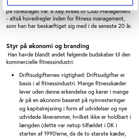
tilhørerne sikker sad en håndfuld konkurrenter. Titlen
på foredraget var '8 Key Areas of Club Management'
- altså hovedregler inden for fitness management,
som han har beskæftiget sig med i de seneste 20 år.
Styr på økonomi og branding
Han havde blandt andet følgende budskaber til den
kommercielle fitnessindustri:
Driftsudgifternes vigtighed: Driftsudgifter er
basis i al fitnessindustri. Mange fitnesskæder
lever uden denne erkendelse og kører i mange
år på en økonomi baseret på nyinvesteringer
og kapitalrejsning i form af udvidelser og nye
udvidede lånerammer, hvilket ikke er holdbart i
længden (dette var netop tilfældet i DK i
starten af 1990'erne, da de to største kæder,