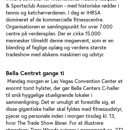
& Sportsclub Association - med historiske rødder i
tennis og ketcherverdenen. I dag er IHRSA
domineret af de kommercielle fitnesscentre.
Organisationen er samlingspunkt for over 7.000
centre på verdensplan. Der er cirka 15.000
mennesker tilmeldt denne megaevent, som er en
blanding af faglige oplæg og verdens største
tradeshow med alskens maskineri og udstyr.
Bella Centret gange ti
Mandag morgen er Las Vegas Convention Center et
enormt tomt hylster, der gør Bella Centers C-haller
til små hyggelige stuelignende lokaler i
sammenligning. Det er umuligt at forestille sig, at
disse gigantiske haller skal fyldes med fitnessudstyr,
pjecer og personale inden i morgen tirsdag kl. 13,
hvor The Trade Show åbner. For at illustrere
størrelsen: Tiger Woods svinger i gennemsnit ca. 272