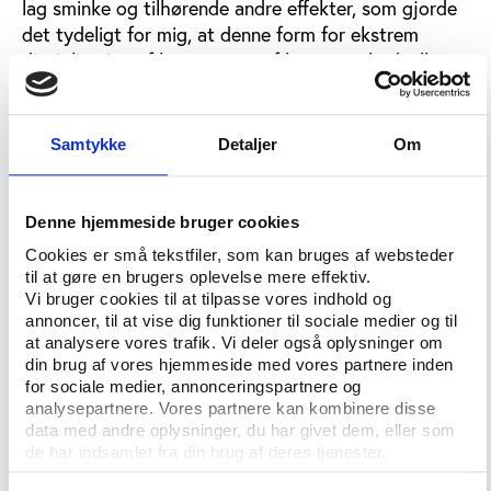
lag sminke og tilhørende andre effekter, som gjorde
det tydeligt for mig, at denne form for ekstrem
disciplinering af hver eneste af kroppens hudceller
og kropsbehåring somme tider kan være lige så
ucharmerende som det modsatte.
Samtykke
Detaljer
Om
Jeg savnede næsten den danske tilgang, hvor
hysteri har det med at få klippet en hæl og hugget
en tå. Det var efter, at vi havde indregistreret os og
Denne hjemmeside bruger cookies
begge forsvandt i folkemængden, at jeg ærgrede
Cookies er små tekstfiler, som kan bruges af websteder
mig over, at jeg ikke fik taget et foto af denne
til at gøre en brugers oplevelse mere effektiv.
kvinde.
Vi bruger cookies til at tilpasse vores indhold og
annoncer, til at vise dig funktioner til sociale medier og til
at analysere vores trafik. Vi deler også oplysninger om
Foredrag med en fader til gruppekoncepter
din brug af vores hjemmeside med vores partnere inden
og holdtræning
for sociale medier, annonceringspartnere og
analysepartnere. Vores partnere kan kombinere disse
I lokale N1022 - et eksempel på kongrescentres
data med andre oplysninger, du har givet dem, eller som
mangel på nærværende lokalenavne - var jeg til
de har indsamlet fra din brug af deres tjenester.
mandagens vigtigste foredrag.