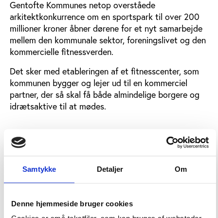
Gentofte Kommunes netop overståede
arkitektkonkurrence om en sportspark til over 200
millioner kroner åbner dørene for et nyt samarbejde
mellem den kommunale sektor, foreningslivet og den
kommercielle fitnessverden.
Det sker med etableringen af et fitnesscenter, som
kommunen bygger og lejer ud til en kommerciel
partner, der så skal få både almindelige borgere og
idrætsaktive til at mødes.
Fat i nye målgrupper
Helt tilbage fra idéfasen har der eksisteret planer
om at tænke etableringen af det kommercielle
Samtykke
Detaljer
Om
fitnesscenter ind i komplekset, der bl.a. omfatter en
ny ishal, et fodboldstadion og et sportel.
"Vi forventer, at det kommende fitnesscenter både
Denne hjemmeside bruger cookies
samler de idrætsaktive og mange af de borgere, som