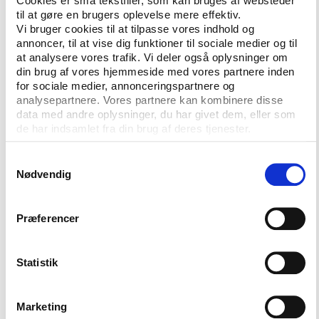
Cookies er små tekstfiler, som kan bruges af websteder
normalt ikke har den store berøring med klubbaseret
til at gøre en brugers oplevelse mere effektiv.
Vi bruger cookies til at tilpasse vores indhold og
idræt," siger Gentofte Kommunes fritidschef, Niels
annoncer, til at vise dig funktioner til sociale medier og til
Henriksen.
at analysere vores trafik. Vi deler også oplysninger om
din brug af vores hjemmeside med vores partnere inden
Han håber, at centeret bliver et naturligt
for sociale medier, annonceringspartnere og
samlingspunkt for kommunens borgere og de
analysepartnere. Vores partnere kan kombinere disse
idrætsaktive, der har tilknytning til Gentofte
data med andre oplysninger, du har givet dem, eller som
Sportspark.
de har indsamlet fra din brug af deres tjenester.
Fitnesscenteret løber over to etager og har direkte
Samtykkevalg
adgange til en udendørs aktivitetsløjpe. Det er
Nødvendig
projekteret til 1.500 kvadratmeter, hvilket gør det
økonomisk attraktivt for en række af de
Præferencer
eksisterende fitnesskæder at byde ind.
Henning Larsens Tegnestue står bag vinderforslaget
Statistik
til hele sportskomplekset.
Niels Henriksen er i øvrigt blandt oplægsholderne på
Marketing
Idans konference om fremtidens lokale idrætspolitik