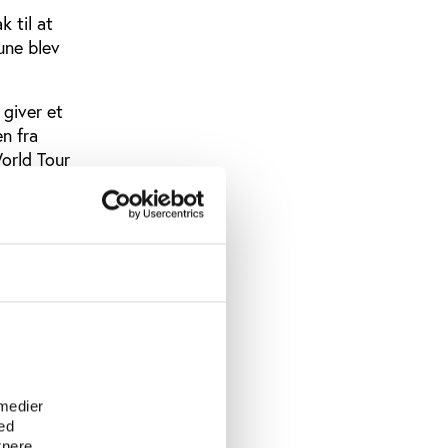
 til at
une blev
, giver et
n fra
orld Tour
, hvad
sme.
omisk
 som
g af
e
vedstadens
 medier
ed
mune i
tnere