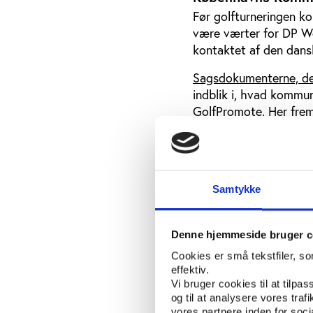
Før golfturneringen ko
være værter for DP W
kontaktet af den dan
Sagsdokumenterne, de
indblik i, hvad kommu
GolfPromote. Her fre
når ud til mere end 60
Derudover fremgår de
golfturneringen kunne
Samtykke
Wonderful Copenhagen
omsætning på ca. 125
turismedestination, vi
Denne hjemmeside bruger c
hovedstaden.” Desuden
Cookies er små tekstfiler, s
bæredygtighed, budge
effektiv.
klubber.
Vi bruger cookies til at tilpas
og til at analysere vores tra
Ud fra sagsdokumente
vores partnere inden for soc