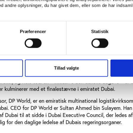
 andre oplysninger, du har givet dem, eller som de har indsamle
ke at bringe begivenheden til hovedstaden. Og selvom det
beslutningsgrundlaget, nævner dokumenterne ikke med et 
tet til et autokratisk regime, der systematisk krænker
ne.
Præferencer
Statistik
desuden heller ikke nævnt i de dokumenter,
Norddjurs kom
sagen om at give en million kroner i tilskud til golfturneri
r i egen baghave
Tillad valgte
er sit europæiske ophav har DP World Tour dybe forbindels
ater, og hele tour’en – inklusive den danske udgave – er e
er kulminerer med et finalestævne i emiratet Dubai.
sor, DP World, er en emiratisk multinational logistikvirkso
Dubai. CEO for DP World er Sultan Ahmed bin Sulayem. Han
f Dubai til at sidde i Dubai Executive Council, der ledes a
lig for den daglige ledelse af Dubais regeringsorganer.