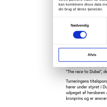
kan kombinere disse data med
sidste ende valgte ik
din brug af deres tjenester.
have været en del af 
World Tour er tæt knyt
Samtykkevalg
menneskerettigheder
Nødvendig
Denne tilknytning er 
brugte til at behandle 
Autoritære kræfte
Afvis
Men sagen er, at udov
Forenede Arabiske Emir
”The race to Dubai”, d
Turneringens titelspon
hører under styret i 
udpeget af herskeren a
kronprins og er ansvar