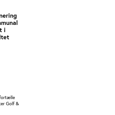
rnering
mmunal
t i
ltet
fortælle
ker Golf &