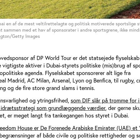
ai en af de mest veltilrettelagte og politisk motiverede sportslige s
t sammen med et hav af sponsorater i andre sportsgrene, ikke minds
ington/Getty Images
vedsponsor af DP World Tour er det statsejede flyselskab
e vigtigste aktiver i Dubai-styrets politiske (mis)brug af spo
olitiske agenda. Flyselskabet sponsorerer alt lige fra
l Madrid, AC Milan, Arsenal, Lyon og Benfica, til rugby, cr
ing og de fire store grand slams i tennis.
nsvarlighed og ytringsfrihed,
som DIF slår på tromme for i
e idrætsstrategi som grundlæggende værdier
, der gerne sku
t, er meget langt fra tankegangen hos styret i Dubai.
reedom House er De Forenede Arabiske Emirater (UAE) et ”i
grænsninger af både civile og politiske rettigheder og s