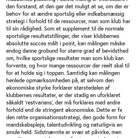
den forstand, at den gør det muligt at se, om der er
behov for at ændre sportslig eller indkøbsmæssig
strategi i forhold til de ressourcer, man som klub har
til sin rådighed. Som et supplement til de normale
sportslige resultatstillinger, der viser klubbernes
absolutte succes målt i point, kan målingen måske
endog danne grobund for større grad af bevidsthed
om, hvilke sportslige resultater man som klub kan
forvente, og hvor mange ressourcer der reelt skal til
for at holde sig i toppen. Samtidig kan målingen
henlede opmærksomheden på, at selvom den
økonomiske styrke forklarer størstedelen af
klubbernes resultater, er der stadig en uforklaret
såkaldt ’restvarians’, der må forklares med andre
forhold end de stringent økonomiske. Dette er fx
den rette organisationsstrategi, den gode form for
mandskabspleje, talentudvikling og naturligvis en
smule held. Sidstnævnte er svær at påvirke, men