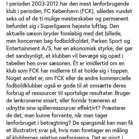
I perioden 2003-2012 har den mest lønforbrugende
klub i perioden, FC København (FCK), således vundet
seks ud af de ti mulige mesterskaber og permanent
befundet sig i Superligaens højeste luftlag. Den
aktuelle sæson bryder foreløbig med det billede,
men koncernen bag fodboldholdet, Parken Sport og
Entertainment A/S, har en økonomisk styrke, der gør
det sandsynligt, at klubben vil bevæge sig opad i
tabellen hen over sæsonen. Ét er imidlertid om en
klub som FCK har midlerne til at holde sig i toppen.
Noget andet er, om FCK eller de andre kommercielle
fodboldklubber også er gode til at omsætte deres
forbrug af ressourcer til sportslige resultater. Bruger
de lønkronerne smart, eller formår træneren at
udnytte sine spillerressourcer effektivt? Præsterer
de det, man kunne forvente, når man tager
lønforbruget i betragtning? De spørgsmål kan man få
et illustrativt svar på, hvis man foretager en måling
af klubbernes relative performance. Det er gjort i