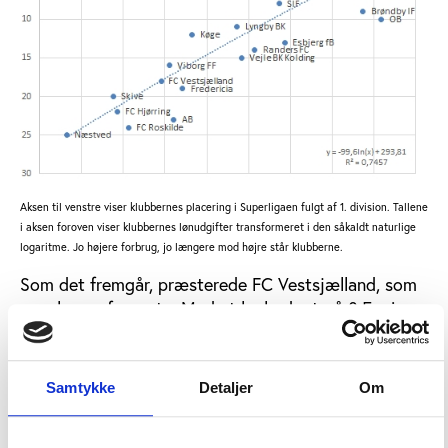
Aksen til venstre viser klubbernes placering i Superligaen fulgt af 1. division. Tallene
i aksen foroven viser klubbernes lønudgifter transformeret i den såkaldt naturlige
logaritme. Jo højere forbrug, jo længere mod højre står klubberne.
Som det fremgår, præsterede FC Vestsjælland, som
man kunne forvente. Med et lønbudget på 8,5 mio.
kroner endte klubben på en 6. plads i 1. division i
2011/12 sæsonen. Det svarer til en 18. plads i
hierarkiet, hvor både superligaklubberne og 1.
Samtykke
Detaljer
Om
divisionsklubberne er rangeret placeringsmæssigt
efter hinanden. Det fremgår desuden, at