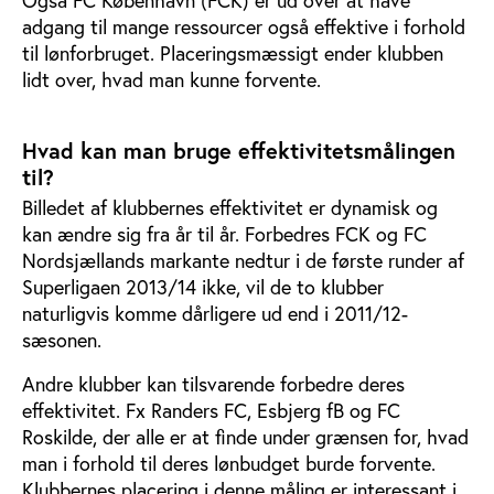
Også FC København (FCK) er ud over at have
adgang til mange ressourcer også effektive i forhold
til lønforbruget. Placeringsmæssigt ender klubben
lidt over, hvad man kunne forvente.
Hvad kan man bruge effektivitetsmålingen
til?
Billedet af klubbernes effektivitet er dynamisk og
kan ændre sig fra år til år. Forbedres FCK og FC
Nordsjællands markante nedtur i de første runder af
Superligaen 2013/14 ikke, vil de to klubber
naturligvis komme dårligere ud end i 2011/12-
sæsonen.
Andre klubber kan tilsvarende forbedre deres
effektivitet. Fx Randers FC, Esbjerg fB og FC
Roskilde, der alle er at finde under grænsen for, hvad
man i forhold til deres lønbudget burde forvente.
Klubbernes placering i denne måling er interessant i