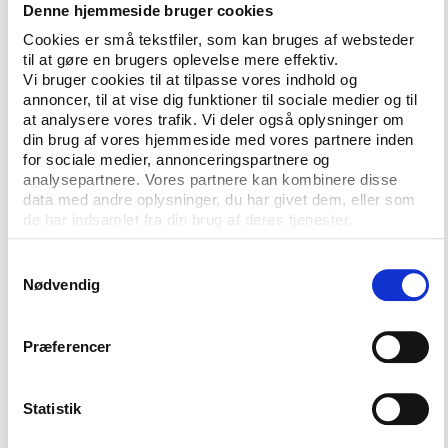
sammenhængen mellem lønforbrug er relativt klar –
Denne hjemmeside bruger cookies
selv set over denne ene sæson. Knapt 75 procent af
Cookies er små tekstfiler, som kan bruges af websteder
forskellene i klubbernes placering kan forklares med
til at gøre en brugers oplevelse mere effektiv.
henvisning til forskellene i lønforbrug. Ud over FC
Vi bruger cookies til at tilpasse vores indhold og
Vestsjælland, der ifølge modellen ligger som man
annoncer, til at vise dig funktioner til sociale medier og til
at analysere vores trafik. Vi deler også oplysninger om
burde forvente, skiller linjen klubberne i to: De, der
din brug af vores hjemmeside med vores partnere inden
præsterer bedre end forventet, ligger over linjen,
for sociale medier, annonceringspartnere og
mens de, der præsterer dårligere, ligger under. Mest
analysepartnere. Vores partnere kan kombinere disse
tydeligt er det, at såvel Brøndby IF (BIF) som
data med andre oplysninger, du har givet dem, eller som
Odense Boldklub (OB) underpræsterer. For BIF’s
de har indsamlet fra din brug af deres tjenester.
vedkommende afspejler resultatet den generelle
Samtykkevalg
nedtur, som klubben har været igennem de seneste
Nødvendig
år, og som synes at blive fastholdt i den netop
påbegyndte sæson. For OB’s vedkommende, er
underpræstationen utilfredsstillende i den forstand,
Præferencer
at klubben de tidligere år har været godt kørende og
ligget i toppen. En skuffende 2011/12-sæson endte
Statistik
med en 10. plads lige over nedrykningsstregen, der
ikke matcher klubbens sportslige potentiale i