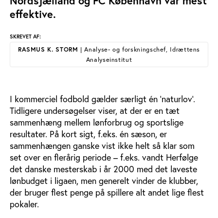
Nordsjælland og FC København var mest
effektive.
SKREVET AF:
RASMUS K. STORM
| Analyse- og forskningschef, Idrættens
Analyseinstitut
I kommerciel fodbold gælder særligt én ’naturlov’.
Tidligere undersøgelser viser, at der er en tæt
sammenhæng mellem lønforbrug og sportslige
resultater. På kort sigt, f.eks. én sæson, er
sammenhængen ganske vist ikke helt så klar som
set over en flerårig periode – f.eks. vandt Herfølge
det danske mesterskab i år 2000 med det laveste
lønbudget i ligaen, men generelt vinder de klubber,
der bruger flest penge på spillere alt andet lige flest
pokaler.