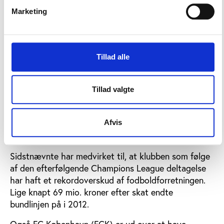
henseende til økonomisk styrke, selv om særlige
Marketing
regnskabsforhold skaber en vis usikkerhed om
de fodboldboldrelaterede lønudgifter i OB (se
metodeafsnittet nederst).
Tillad alle
FCN og FCK overpræsterer
Blandt klubberne, der overpræsterer i forhold til
Tillad valgte
deres lønforbrug, finder man FC Nordsjælland (FCN),
der hæver sig pænt over de andre klubber ved både
Afvis
at vinde det danske mesterskab i 2011/12-sæsonen
og være effektiv i forhold til lønforbruget.
Sidstnævnte har medvirket til, at klubben som følge
af den efterfølgende Champions League deltagelse
har haft et rekordoverskud af fodboldforretningen.
Lige knapt 69 mio. kroner efter skat endte
bundlinjen på i 2012.