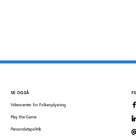
SE OGSÅ
F
Videncenter for Folkeoplysning
Play the Game
L
Persondatapolitik
T