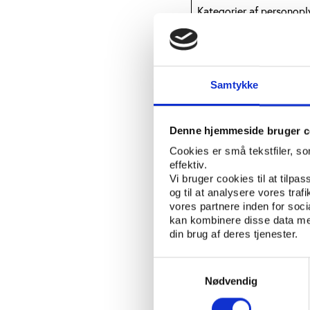
Kategorier af personopl
Samtykke
Behandling af personop
Denne hjemmeside bruger c
Cookies er små tekstfiler, s
effektiv.
Vi bruger cookies til at tilpas
og til at analysere vores tra
vores partnere inden for soc
kan kombinere disse data med
din brug af deres tjenester.
Modtagere af personopl
Samtykkevalg
Nødvendig