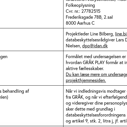
Folkeoplysning
Cvr. nr.: 27782515
Frederiksgade 78B, 2.sal
8000 Aarhus C
Projektleder Line Bilberg,
line.b
databeskyttelsesrådgiver Lars 
Nielsen,
dpo@idan.dk
ngen
Formålet med undersøgelsen er 
hvordan GRÅK PLAY formår at in
aktive fællesskaber.
Du kan læse mere om undersøge
projekthjemmesiden.
s behandling af
Når vi indledningsvis modtager
mlen)
fra GRÅK, og når vi efterfølgen
og videregiver dine personoplys
sker dette med grundlag i
databeskyttelsesforordningens art
og artikel 9, stk. 2, litra j, jf. art