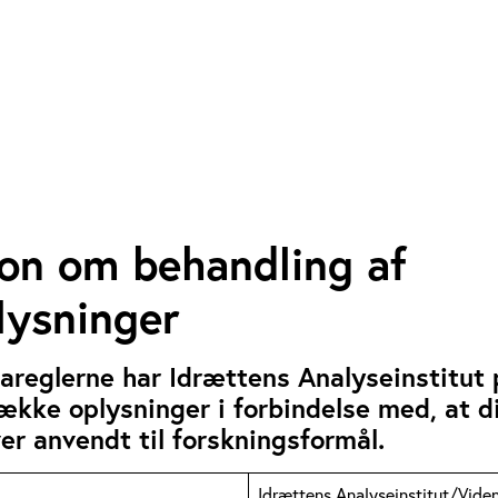
ion om behandling af
lysninger
areglerne har Idrættens Analyseinstitut pl
række oplysninger i forbindelse med, at d
ver anvendt til forskningsformål.
Idrættens Analyseinstitut/Viden