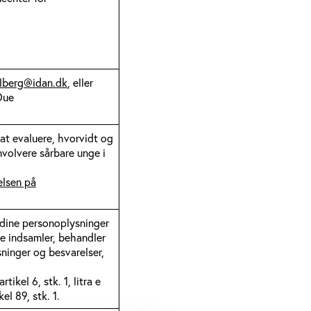
ilberg@idan.dk
, eller
Due
at evaluere, hvorvidt og
volvere sårbare unge i
lsen på
 dine personoplysninger
de indsamler, behandler
ninger og besvarelser,
ikel 6, stk. 1, litra e
ikel 89, stk. 1.