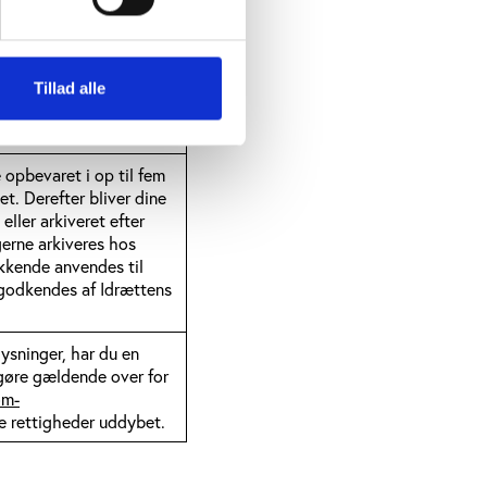
arer i nogle tilfælde
hos vores
 er der indgået
re, at sikkerhedskravene
Tillad alle
er opfyldt, og at der
 opbevaret i op til fem
et. Derefter bliver dine
eller arkiveret efter
erne arkiveres hos
kkende anvendes til
 godkendes af Idrættens
ysninger, har du en
gøre gældende over for
om-
e rettigheder uddybet.