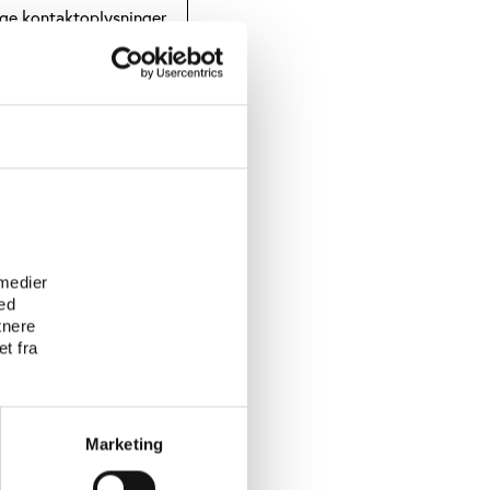
ge kontaktoplysninger.
a, interviews mm.)
oplysninger om
 følsomme oplysninger.
 form, så besvarelser fra
des.
arelser behandles altid
de til statistik og i
e
al være opmærksom på,
ndre forskningsprojekter.
 medier
emmelse med
ed
or, hvordan det må
tnere
t fra
til forskningsformål,
formål. Eventuelle
nger vil derfor altid
ker altid i
Marketing
yttelseslovens regler.