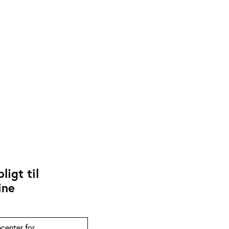
igt til
ine
center for