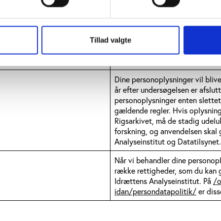
Idrættens Analyseinstitut opbev
indsamlede personoplysninger 
databehandlere. I disse tilfælde
databehandleraftaler for at sik
Tillad valgte
i databeskyttelsesforordningen 
alene handles efter instruks.
Dine personoplysninger vil blive
år efter undersøgelsen er afslutt
personoplysninger enten slettet 
gældende regler. Hvis oplysning
Rigsarkivet, må de stadig udelu
forskning, og anvendelsen skal
Analyseinstitut og Datatilsynet.
Når vi behandler dine personopl
række rettigheder, som du kan 
Idrættens Analyseinstitut. På
/
idan/persondatapolitik/
er diss