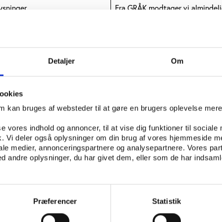
ysninger
Fra GRÅK modtager vi almindeli
I dataindsamlingen (spørgeskem
indsamler vi alene almindelige 
medvirkende i GRÅK PLAY.
Vi indsamler og behandler ikke
Detaljer
Om
lysninger
Resultaterne offentliggøres i en
enkeltpersoner ikke kan genken
Dine personoplysninger og besv
ookies
fortroligt og anvendes udelukken
om kan bruges af websteder til at gøre en brugers oplevelse mer
videnskabelige øjemed. Du sk
at dine svar kan blive brugt i a
se vores indhold og annoncer, til at vise dig funktioner til sociale
Dette vil ske helt i overensst
fik. Vi deler også oplysninger om din brug af vores hjemmeside m
databeskyttelseslovens regler f
iale medier, annonceringspartnere og analysepartnere. Vores par
gøres.
 andre oplysninger, du har givet dem, eller som de har indsamle
ysninger
Når dine oplysninger behandles 
kan de ikke anvendes til andre 
modtagere af dine personoplysni
være forskere, og videregivelse s
Præferencer
Statistik
overensstemmelse med databesk