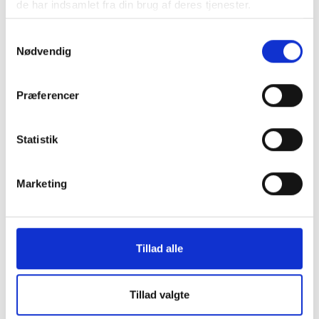
de har indsamlet fra din brug af deres tjenester.
kommuneniveau. I alt er der udarbejdet 23
kommunenotater – ét for hver enkelt kommune. Ud
Samtykkevalg
over de 23 kommunenotater er der også udarbejdet
Nødvendig
ét notat, som samler resultaterne fra alle 23
kommuner (’landsnotat’).
Præferencer
Statistik
Marketing
KONTAKT OS
Tillad alle
Vester Allé 8B, 3. sal, 8000 Aarhus C
Tillad valgte
+45 3266 1030