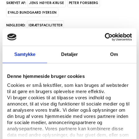
JENS HØYER-KRUSE
PETER FORSBERG
SKREVET AF:
EVALD BUNDGAARD IVERSEN
IDRÆTSFACILITETER
NØGLEORD:
ÅBN RAPPORT
Samtykke
Detaljer
Om
UDGIVER: CENTER FOR FORSKNING I IDRÆT, SUNDHED OG CIVILSAMFUND,
SYDDANSK UNIVERSITET
Denne hjemmeside bruger cookies
ANTAL SIDER: 56
Cookies er små tekstfiler, som kan bruges af websteder
til at gøre en brugers oplevelse mere effektiv.
Vi bruger cookies til at tilpasse vores indhold og
Notatet er en del af forskningsprojektet ’Fremtidens
annoncer, til at vise dig funktioner til sociale medier og til
Idrætsfaciliteter – organisering, styring og ledelse’
at analysere vores trafik. Vi deler også oplysninger om
udarbejdet af Center for Idræt, Sundhed og
din brug af vores hjemmeside med vores partnere inden
Civilsamfund (CISC), Syddansk Universitet i
for sociale medier, annonceringspartnere og
samarbejde med Idrættens Analyseinstitut (Idan). I
analysepartnere. Vores partnere kan kombinere disse
data med andre oplysninger, du har givet dem, eller som
dette notat afrapporteres resultater på