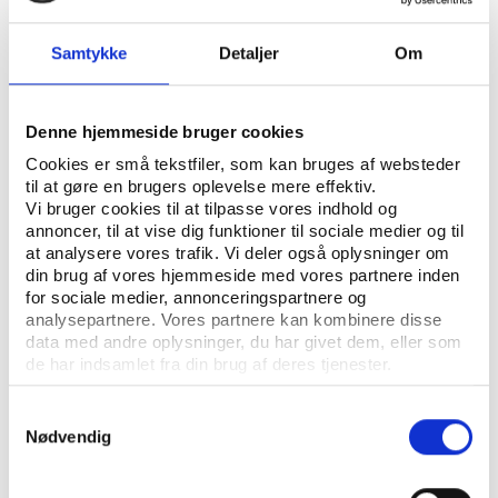
specialet sig med, hvorledes investorer i
fodboldklubber reagerer på resultaterne på
Samtykke
Detaljer
Om
fodboldbanen.
KLAUS SKOV MORTENSEN
SKREVET AF:
Denne hjemmeside bruger cookies
EVENTS
ELITEIDRÆT
MEDIER OG MARKETING
NØGLEORD:
Cookies er små tekstfiler, som kan bruges af websteder
til at gøre en brugers oplevelse mere effektiv.
SPORTSØKONOMI
Vi bruger cookies til at tilpasse vores indhold og
annoncer, til at vise dig funktioner til sociale medier og til
ÅBN RAPPORT
at analysere vores trafik. Vi deler også oplysninger om
din brug af vores hjemmeside med vores partnere inden
for sociale medier, annonceringspartnere og
UDGIVER: SCHOOL OF ECONOMICS AND MANAGEMENT
analysepartnere. Vores partnere kan kombinere disse
REKVIRENT: ÅRHUS UNIVERSITET
data med andre oplysninger, du har givet dem, eller som
de har indsamlet fra din brug af deres tjenester.
ANTAL SIDER: 114
Samtykkevalg
Nødvendig