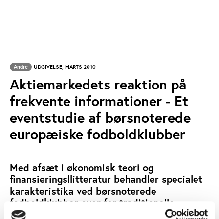
Andre
UDGIVELSE, MARTS 2010
Aktiemarkedets reaktion på
frekvente informationer - Et
eventstudie af børsnoterede
europæiske fodboldklubber
Med afsæt i økonomisk teori og
finansieringsllitteratur behandler specialet
karakteristika ved børsnoterede
fodboldklubber over for traditionelle
virksomheder. Herunder beskæftiger