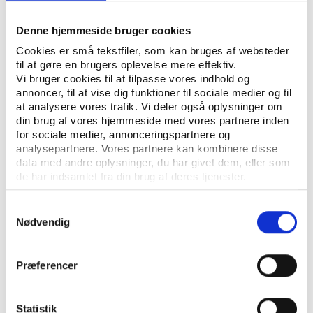
MOTIONSIDRÆT
UDDANNELSE
SUNDHED
NØGLEORD:
Denne hjemmeside bruger cookies
ÅBN RAPPORT
Cookies er små tekstfiler, som kan bruges af websteder
til at gøre en brugers oplevelse mere effektiv.
Vi bruger cookies til at tilpasse vores indhold og
UDGIVER: OXFORD RESEARCH
annoncer, til at vise dig funktioner til sociale medier og til
at analysere vores trafik. Vi deler også oplysninger om
REKVIRENT: DANSK SKOLEIDRÆT OG TRYGFONDEN
din brug af vores hjemmeside med vores partnere inden
for sociale medier, annonceringspartnere og
ANTAL SIDER: 42
analysepartnere. Vores partnere kan kombinere disse
data med andre oplysninger, du har givet dem, eller som
de har indsamlet fra din brug af deres tjenester.
Samtykkevalg
Nødvendig
Præferencer
KONTAKT OS
Vester Allé 8B, 3. sal, 8000 Aarhus C
Statistik