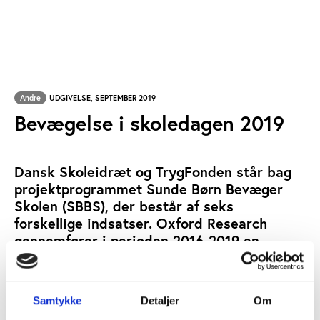
Andre
UDGIVELSE, SEPTEMBER 2019
Bevægelse i skoledagen 2019
Dansk Skoleidræt og TrygFonden står bag
projektprogrammet Sunde Børn Bevæger
Skolen (SBBS), der består af seks
forskellige indsatser. Oxford Research
gennemfører i perioden 2016-2019 en
programevaluering af SBBS. Som en del af
denne programevaluering indgår en årlig
populationsundersøgelse. Denne udgivelse
Samtykke
Detaljer
Om
er den sidste måling i evalueringsperioden.