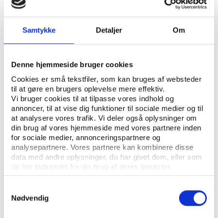
og hvordan events kan bruges som en
katalysator for fremtidig ferieturisme.
Samtykke
Detaljer
Om
EVENTS
MEDIER OG MARKETING
SPORTSØKONOMI
NØGLEORD:
ÅBN RAPPORT
Denne hjemmeside bruger cookies
Cookies er små tekstfiler, som kan bruges af websteder
UDGIVER: SPORT EVENT DENMARK
til at gøre en brugers oplevelse mere effektiv.
Vi bruger cookies til at tilpasse vores indhold og
ANTAL SIDER: 51
annoncer, til at vise dig funktioner til sociale medier og til
at analysere vores trafik. Vi deler også oplysninger om
din brug af vores hjemmeside med vores partnere inden
for sociale medier, annonceringspartnere og
Denne rapport om effektmåling udgør sammen med
analysepartnere. Vores partnere kan kombinere disse
Sport Event Denmarks frivillighedsundersøgelse
data med andre oplysninger, du har givet dem, eller som
serien 'Den røde tråd'.
de har indsamlet fra din brug af deres tjenester.
Samtykkevalg
Nødvendig