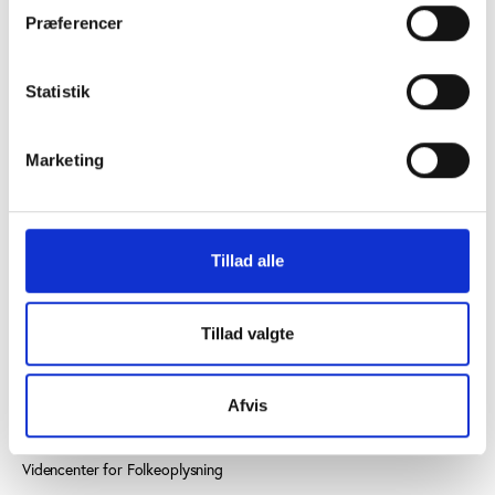
Præferencer
Statistik
KONTAKT OS
Marketing
Vester Allé 8B, 3. sal, 8000 Aarhus C
+45 3266 1030
Tillad alle
idan@idan.dk
Find medarbejder
Tillad valgte
Læs mere om instituttet
Afvis
SE OGSÅ
Videncenter for Folkeoplysning