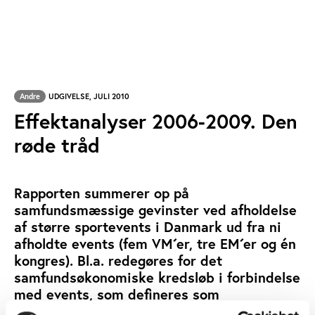
Andre
UDGIVELSE, JULI 2010
Effektanalyser 2006-2009. Den
røde tråd
Rapporten summerer op på
samfundsmæssige gevinster ved afholdelse
af større sportevents i Danmark ud fra ni
afholdte events (fem VM´er, tre EM´er og én
kongres). Bl.a. redegøres for det
samfundsøkonomiske kredsløb i forbindelse
med events, som defineres som
eventgæsternes forbrug i Danmark,