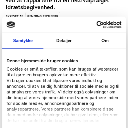
ved at rapportere fra en festivalpræget
idrætsbegivenhed.
HENNING EICHBERG
SKREVET AF:
EVENTS
IDRÆTSKULTUR
MEDIER OG MARKETING
NØGLEORD:
Samtykke
Detaljer
Om
ÅBN RAPPORT
UDGIVER: DANSK IDRÆTSHISTORISK FORENING - KROP OG KULTUR, SYDDANSK
Denne hjemmeside bruger cookies
UNIVERSITETSFORLAG
Cookies er små tekstfiler, som kan bruges af websteder
til at gøre en brugers oplevelse mere effektiv.
ANTAL SIDER: 15
Vi bruger cookies til at tilpasse vores indhold og
annoncer, til at vise dig funktioner til sociale medier og til
ISBN: 87-7838-888-0
at analysere vores trafik. Vi deler også oplysninger om
din brug af vores hjemmeside med vores partnere inden
for sociale medier, annonceringspartnere og
Eksemplarfremstilling af papirkopier/prints fra
analysepartnere. Vores partnere kan kombinere disse
Idrætshistorisk Årbog til undervisningsbrug på
data med andre oplysninger, du har givet dem, eller som
uddannelsesinstitutioner og intern administrativ brug
de har indsamlet fra din brug af deres tjenester.
er tilladt efter aftale med COPY-DAN Tekst & Node.