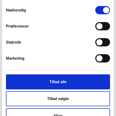
Samtykkevalg
Eksemplarfremstillingen skal ske inden for aftalens
Nødvendig
begrænsninger.
Præferencer
Statistik
Marketing
KONTAKT OS
Tillad alle
Vester Allé 8B, 3. sal, 8000 Aarhus C
+45 3266 1030
Tillad valgte
idan@idan.dk
Find medarbejder
Afvis