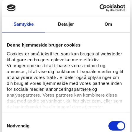
ÅBN RAPPORT
Samtykke
Detaljer
Om
UDGIVER: DANSK IDRÆTSHISTORISK FORENING - KROP OG KULTUR, SYDDANSK
UNIVERSITETSFORLAG
ANTAL SIDER: 14
Denne hjemmeside bruger cookies
Cookies er små tekstfiler, som kan bruges af websteder
ISBN: 978-87-7674-098-6
til at gøre en brugers oplevelse mere effektiv.
Vi bruger cookies til at tilpasse vores indhold og
annoncer, til at vise dig funktioner til sociale medier og til
Eksemplarfremstilling af papirkopier/prints fra
at analysere vores trafik. Vi deler også oplysninger om
Idrætshistorisk Årbog til undervisningsbrug på
din brug af vores hjemmeside med vores partnere inden
uddannelsesinstitutioner og intern administrativ brug
for sociale medier, annonceringspartnere og
analysepartnere. Vores partnere kan kombinere disse
er tilladt efter aftale med COPY-DAN Tekst & Node.
data med andre oplysninger, du har givet dem, eller som
Eksemplarfremstillingen skal ske inden for aftalens
de har indsamlet fra din brug af deres tjenester.
begrænsninger.
Samtykkevalg
Nødvendig