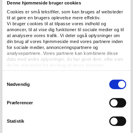
Denne hjemmeside bruger cookies
Idan
UDGIVELSE AUGUST 2011
Cookies er små tekstfiler, som kan bruges af websteder
Frivilligt arbejde i idrætsforeninger - Forskelle og
til at gøre en brugers oplevelse mere effektiv.
ligheder mellem kommunerne
Vi bruger cookies til at tilpasse vores indhold og
annoncer, til at vise dig funktioner til sociale medier og til
at analysere vores trafik. Vi deler også oplysninger om
din brug af vores hjemmeside med vores partnere inden
for sociale medier, annonceringspartnere og
analysepartnere. Vores partnere kan kombinere disse
data med andre oplysninger, du har givet dem, eller som
de har indsamlet fra din brug af deres tjenester.
Samtykkevalg
Nødvendig
Præferencer
Statistik
Idan
UDGIVELSE JANUAR 2012