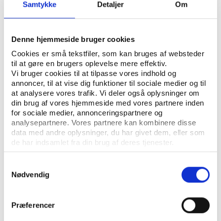
Samtykke
Detaljer
Om
Undersøgelsen ’Danskernes motions- og sportsvaner
Denne hjemmeside bruger cookies
2024’ er tilvejebragt med økonomisk støtte fra DIF,
Cookies er små tekstfiler, som kan bruges af websteder
DGI, Lokale og Anlægsfonden, Dansk Firmaidræt,
til at gøre en brugers oplevelse mere effektiv.
Ældre Sagen og TrygFonden.
Vi bruger cookies til at tilpasse vores indhold og
annoncer, til at vise dig funktioner til sociale medier og til
at analysere vores trafik. Vi deler også oplysninger om
din brug af vores hjemmeside med vores partnere inden
for sociale medier, annonceringspartnere og
analysepartnere. Vores partnere kan kombinere disse
Læs artiklen og
data med andre oplysninger, du har givet dem, eller som
de har indsamlet fra din brug af deres tjenester.
debatindlægget
Samtykkevalg
Nødvendig
Præferencer