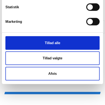
Statistik
Marketing
Idan
ARTIKEL 05.02.2026
Tillad alle
Ny undersøgelse: Når lysten til idræt er der, men
hverdagen spænder ben
Tillad valgte
Afvis