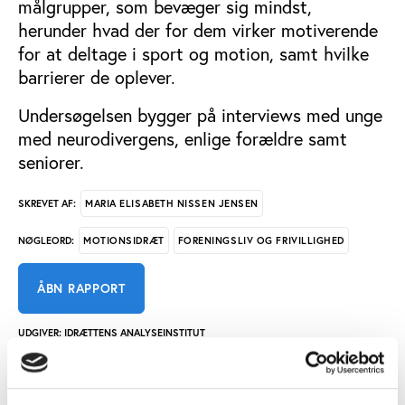
målgrupper, som bevæger sig mindst,
herunder hvad der for dem virker motiverende
for at deltage i sport og motion, samt hvilke
barrierer de oplever.
Undersøgelsen bygger på interviews med unge
med neurodivergens, enlige forældre samt
seniorer.
MARIA ELISABETH NISSEN JENSEN
SKREVET AF:
MOTIONSIDRÆT
FORENINGSLIV OG FRIVILLIGHED
NØGLEORD:
ÅBN RAPPORT
UDGIVER: IDRÆTTENS ANALYSEINSTITUT
ANTAL SIDER: 94
ISBN: 978-87-94468-86-2 (PDF)