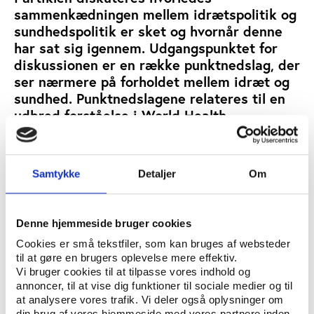
sammenkædningen mellem idrætspolitik og
sundhedspolitik er sket og hvornår denne
har sat sig igennem. Udgangspunktet for
diskussionen er en række punktnedslag, der
ser nærmere på forholdet mellem idræt og
sundhed. Punktnedslagene relateres til en
udbred forståelse i World Health
Organisation af, at der i samme tid
idealtypisk har tegnet sig fire forskellige
sundhedsbølger.
Samtykke
Detaljer
Om
JØRN HANSEN
SKREVET AF:
IDRÆTSHISTORIE
SUNDHED
NØGLEORD:
Denne hjemmeside bruger cookies
Cookies er små tekstfiler, som kan bruges af websteder
ÅBN RAPPORT
til at gøre en brugers oplevelse mere effektiv.
Vi bruger cookies til at tilpasse vores indhold og
annoncer, til at vise dig funktioner til sociale medier og til
UDGIVER: FORUM FOR IDRÆT HISTORIE OG SAMFUND, SYDDANSK
at analysere vores trafik. Vi deler også oplysninger om
UNIVERSITETSFORLAG
din brug af vores hjemmeside med vores partnere inden