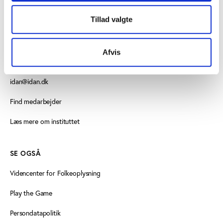
Tillad valgte
KONTAKT OS
Vester Allé 8B, 3. sal, 8000 Aarhus C
Afvis
+45 3266 1030
idan@idan.dk
Find medarbejder
Læs mere om instituttet
SE OGSÅ
Videncenter for Folkeoplysning
Play the Game
Persondatapolitik