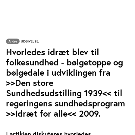
Andre
UDGIVELSE,
Hvorledes idræt blev til
folkesundhed - bølgetoppe og
bølgedale i udviklingen fra
>>Den store
Sundhedsudstilling 1939<< til
regeringens sundhedsprogram
>>Idræt for alle<< 2009.
I artiklen diskuteres hvorledes