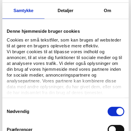
Samtykke
Detaljer
Om
ÅBN RAPPORT
UDGIVER: DET NATIONALE VIDENCENTER KOSMOS, SYDDANSK UNIVERSITET
Denne hjemmeside bruger cookies
REKVIRENT: DANSK SKOLEIDRÆT
Cookies er små tekstfiler, som kan bruges af websteder
til at gøre en brugers oplevelse mere effektiv.
ANTAL SIDER: 30
Vi bruger cookies til at tilpasse vores indhold og
annoncer, til at vise dig funktioner til sociale medier og til
at analysere vores trafik. Vi deler også oplysninger om
I rapporten beskrives syv konkrete
din brug af vores hjemmeside med vores partnere inden
for sociale medier, annonceringspartnere og
projekter fra danske skoler, som har integreret
analysepartnere. Vores partnere kan kombinere disse
idrætsundervisningen med IT.
data med andre oplysninger, du har givet dem, eller som
de har indsamlet fra din brug af deres tjenester.
Samtykkevalg
Nødvendig
Præferencer