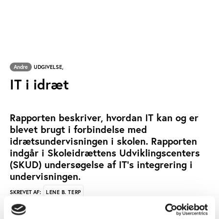
Andre
UDGIVELSE,
IT i idræt
Rapporten beskriver, hvordan IT kan og er
blevet brugt i forbindelse med
idrætsundervisningen i skolen. Rapporten
indgår i Skoleidrættens Udviklingscenters
(SKUD) undersøgelse af IT's integrering i
undervisningen.
LENE B. TERP
SKREVET AF:
MOTIONSIDRÆT
UDDANNELSE
SUNDHED
NØGLEORD: