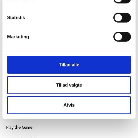
Statistik
KONTAKT OS
Vester Allé 8B, 3. sal, 8000 Aarhus C
Marketing
+45 3266 1030
idan@idan.dk
Tillad alle
Find medarbejder
Læs mere om instituttet
Tillad valgte
SE OGSÅ
Afvis
Videncenter for Folkeoplysning
Play the Game