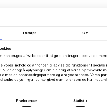
lse er KORA og Center for Idræt, Sundhed og
yddansk Universitet gået sammen om at undersø
, om hvad og med hvilket oplevet udbytte dansk
der med civile aktører. Undersøgelsens respon
Detaljer
Om
ningschefer i alle 98 kommuner, og undersøgelsen
isk indblik i omfanget og karakteren af de nye
omkring danske kommuner på tværs af
ookies
r.
om kan bruges af websteder til at gøre en brugers oplevelse mer
HELLE HYGUM ESPERSEN
se vores indhold og annoncer, til at vise dig funktioner til sociale
fik. Vi deler også oplysninger om din brug af vores hjemmeside m
 FRIVILLIGHED
KOMMUNER
FORENINGSLIV/FRIVILLIGHED
iale medier, annonceringspartnere og analysepartnere. Vores par
 andre oplysninger, du har givet dem, eller som de har indsamle
E INSTITUT FOR KOMMUNERS OG REGIONERS ANALYSE OG FORSKNING, CISC - SYDDAN
Præferencer
Statistik