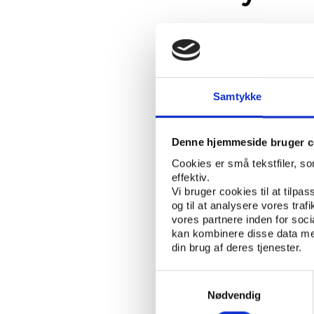
I denne undersøge
Civilsamfund på S
hvorfor, med hvem
kommuner samarbej
Samtykke
er fag- og forvalt
skaber et systemat
samarbejder i og 
Denne hjemmeside bruger c
forvaltningsområde
Cookies er små tekstfiler, s
effektiv.
BJARNE IBSEN
SKREVET AF:
Vi bruger cookies til at tilpas
og til at analysere vores tra
FORENINGSLIV OG
NØGLEORD:
vores partnere inden for soc
kan kombinere disse data med
din brug af deres tjenester.
ÅBN RAPPORT
Samtykkevalg
UDGIVER: KORA - DET NATIONAL
Nødvendig
ANTAL SIDER: 105