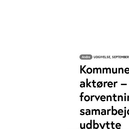
Andre
UDGIVELSE, SEPTEMBER
Kommuner
aktører –
forventni
samarbej
udbytte