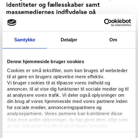
identiteter og fællesskaber samt
massemediernes indflydelse på
publikumskulturen.
ELSE OLSEN
LOUISE NIELSEN
SIDSEL GUBI PAULSEN
SKREVET AF:
Samtykke
Detaljer
Om
ELITEIDRÆT
IDRÆTSKULTUR
MEDIER OG MARKETING
NØGLEORD:
ÅBN RAPPORT
Denne hjemmeside bruger cookies
Cookies er små tekstfiler, som kan bruges af websteder
UDGIVER: AALBORG UNIVERSITET
til at gøre en brugers oplevelse mere effektiv.
Vi bruger cookies til at tilpasse vores indhold og
ANTAL SIDER: 97
annoncer, til at vise dig funktioner til sociale medier og til
at analysere vores trafik. Vi deler også oplysninger om
din brug af vores hjemmeside med vores partnere inden
Bachelorprojektet tager afsæt i en afgrænset case,
for sociale medier, annonceringspartnere og
analysepartnere. Vores partnere kan kombinere disse
nemlig publikum til KIFs herreligakampe, og søger
data med andre oplysninger, du har givet dem, eller som
herudfra at tegne et generelt billede af
de har indsamlet fra din brug af deres tjenester.
publikumskulturen. Metodisk fokuserer projektet på
observationer, spørgeskemaundersøgelse og