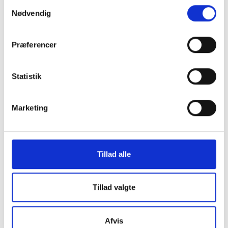
Samtykkevalg
interviews.
Nødvendig
Præferencer
Statistik
Marketing
KONTAKT OS
Vester Allé 8B, 3. sal, 8000 Aarhus C
Tillad alle
+45 3266 1030
Tillad valgte
idan@idan.dk
Find medarbejder
Afvis