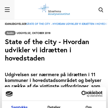
IDAN
UDGIVELSER
STATE OF THE CITY - HVORDAN UDVIKLER VI IDRÆTTEN I HOVED
Andre
UDGIVELSE, OKTOBER 2018
State of the city - Hvordan
udvikler vi idrætten i
hovedstaden
Udgivelsen ser nærmere på idrætten i 11
kommuner i hovedstadsområdet og belyser
en række af de vigtigste udfordringer, som
borgere, foreninger og kommuner i
Storkøbenhavn står overfor. Udgivelsen går
samtidig tæt på de enkelte kommuner og
Samtykke
Detaljer
Om