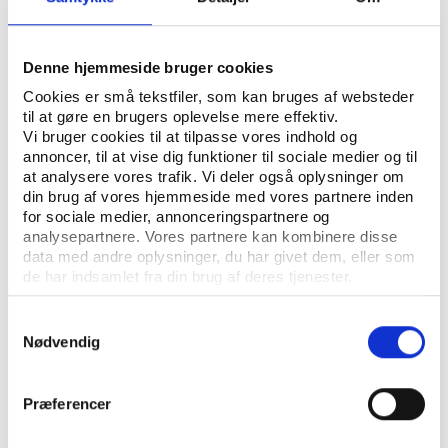
beskriver deres nuværende situation set
med idrættens briller.
KASPER LUND KIRKEGAARD
SKREVET AF:
Denne hjemmeside bruger cookies
Cookies er små tekstfiler, som kan bruges af websteder
FORENINGSLIV OG FRIVILLIGHED
NØGLEORD:
til at gøre en brugers oplevelse mere effektiv.
Vi bruger cookies til at tilpasse vores indhold og
ÅBN RAPPORT
annoncer, til at vise dig funktioner til sociale medier og til
at analysere vores trafik. Vi deler også oplysninger om
din brug af vores hjemmeside med vores partnere inden
UDGIVER: DGI STORKØBENHAVN
for sociale medier, annonceringspartnere og
analysepartnere. Vores partnere kan kombinere disse
ANTAL SIDER: 43
data med andre oplysninger, du har givet dem, eller som
de har indsamlet fra din brug af deres tjenester.
Samtykkevalg
Nødvendig
Præferencer
KONTAKT OS