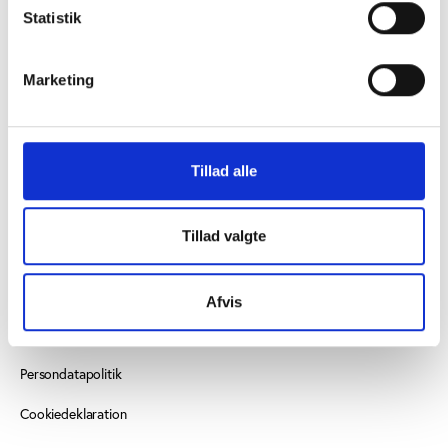
Statistik
Vester Allé 8B, 3. sal, 8000 Aarhus C
+45 3266 1030
Marketing
idan@idan.dk
Find medarbejder
Tillad alle
Læs mere om instituttet
Tillad valgte
SE OGSÅ
Videncenter for Folkeoplysning
Afvis
Play the Game
Persondatapolitik
Cookiedeklaration