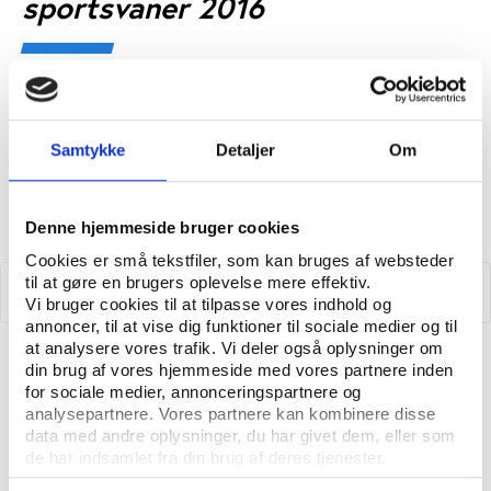
sportsvaner 2016
Samtykke
Detaljer
Om
Denne hjemmeside bruger cookies
Cookies er små tekstfiler, som kan bruges af websteder
til at gøre en brugers oplevelse mere effektiv.
Vi bruger cookies til at tilpasse vores indhold og
annoncer, til at vise dig funktioner til sociale medier og til
at analysere vores trafik. Vi deler også oplysninger om
Idan
UDGIVELSE SEPTEMBER 2016
din brug af vores hjemmeside med vores partnere inden
Danskernes motions- og sportsvaner 2016
for sociale medier, annonceringspartnere og
analysepartnere. Vores partnere kan kombinere disse
data med andre oplysninger, du har givet dem, eller som
de har indsamlet fra din brug af deres tjenester.