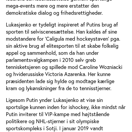
mega-events mere og mere erstatter den
demokratiske dialog og frihedsrettigheder.
Lukasjenko er tydeligt inspireret af Putins brug af
sporten til selviscenesættelse. Han kaldes af sine
modstandere for ’Caligula med hockeystaven’ pga.
sin aktive brug af elitesporten til at skabe folkelig
appel og sammenhold, som da han under
parlamentsvalgkampen i 2010 selv greb
tennisketsjeren og spillede mod Caroline Wozniacki
og hviderussiske Victoria Azarenka. Her kunne
præsidenten lade sig hylde og modtage kærlige
kram og lykønskninger fra de to tennisstjerner.
Ligesom Putin ynder Lukasjenko at vise sin
sportslige kunnen inden for ishockey, ikke mindst når
Putin inviterer til VIP-kampe med højtstående
politikere og NHL-stjerner i sit olympiske
sportskompleks i Sotji. I januar 2019 vandt