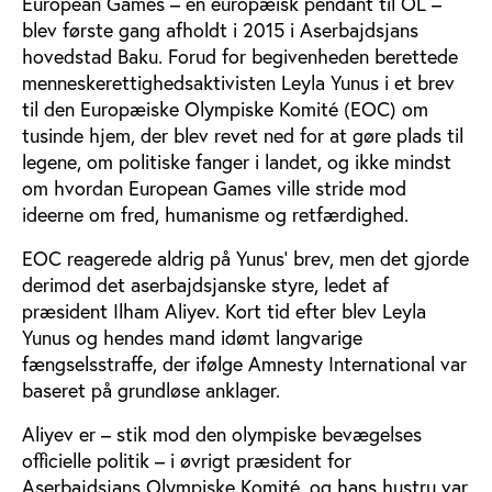
European Games – en europæisk pendant til OL –
blev første gang afholdt i 2015 i Aserbajdsjans
hovedstad Baku. Forud for begivenheden berettede
menneskerettighedsaktivisten Leyla Yunus i et brev
til den Europæiske Olympiske Komité (EOC) om
tusinde hjem, der blev revet ned for at gøre plads til
legene, om politiske fanger i landet, og ikke mindst
om hvordan European Games ville stride mod
ideerne om fred, humanisme og retfærdighed.
EOC reagerede aldrig på Yunus’ brev, men det gjorde
derimod det aserbajdsjanske styre, ledet af
præsident Ilham Aliyev. Kort tid efter blev Leyla
Yunus og hendes mand idømt langvarige
fængselsstraffe, der ifølge Amnesty International var
baseret på grundløse anklager.
Aliyev er – stik mod den olympiske bevægelses
officielle politik – i øvrigt præsident for
Aserbajdsjans Olympiske Komité, og hans hustru var