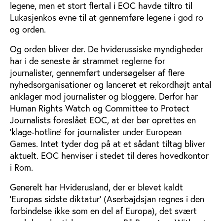
legene, men et stort flertal i EOC havde tiltro til
Lukasjenkos evne til at gennemføre legene i god ro
og orden.
Og orden bliver der. De hviderussiske myndigheder
har i de seneste år strammet reglerne for
journalister, gennemført undersøgelser af flere
nyhedsorganisationer og lanceret et rekordhøjt antal
anklager mod journalister og bloggere. Derfor har
Human Rights Watch og Committee to Protect
Journalists foreslået EOC, at der bør oprettes en
’klage-hotline’ for journalister under European
Games. Intet tyder dog på at et sådant tiltag bliver
aktuelt. EOC henviser i stedet til deres hovedkontor
i Rom.
Generelt har Hviderusland, der er blevet kaldt
’Europas sidste diktatur’ (Aserbajdsjan regnes i den
forbindelse ikke som en del af Europa), det svært