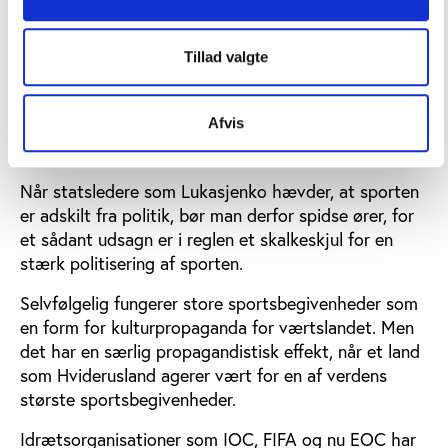
Lukasjenko forstår sig også udmærket på sporten
som et politisk redskab. I slutningen af ​​1990'erne,
hvor de diplomatiske bånd mellem Hviderusland og
Tillad valgte
Vesten brød sammen, var det Lukasjenko, der
proklamerede, at ”vores atleter er de bedste
Afvis
diplomater”, og at deres præstationer er med til at
vise landet fra dets bedste side.
Når statsledere som Lukasjenko hævder, at sporten
er adskilt fra politik, bør man derfor spidse ører, for
et sådant udsagn er i reglen et skalkeskjul for en
stærk politisering af sporten.
Selvfølgelig fungerer store sportsbegivenheder som
en form for kulturpropaganda for værtslandet. Men
det har en særlig propagandistisk effekt, når et land
som Hviderusland agerer vært for en af verdens
største sportsbegivenheder.
Idrætsorganisationer som IOC, FIFA og nu EOC har