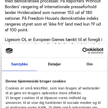
med demokratiske processer. På Reporters Without
Borders’ rangering af internationale presseforhold
lander Hviderusland som nummer 153 ud af 180
nationer. På Freedom House’s demokratiske indeks
rangeres styret som et ’ikke frit’ land med kun 19 ud
af 100 point.
Ligesom OL er European Games tænkt til at foregå i
tolerancens og den mellemfolkelige forståelses ånd,
og det kan derfor kaste glans over en semi-autoritær
nation som Hviderusland at være midtpunkt i det
gode globale selskab som arrangør af en af verdens
Samtykke
Detaljer
Om
største sportsfester.
I august 2018 var Lukasjenko selv ude at
Denne hjemmeside bruger cookies
proklamere, at European Games vil være med til at
Cookies er små tekstfiler, som kan bruges af websteder
forbedre landets image og turisme. Han
til at gøre en brugers oplevelse mere effektiv.
sammenlignede med den positive effekt som VM i
Vi bruger cookies til at tilpasse vores indhold og
fodbold har haft på Ruslands omdømme, og at
annoncer, til at vise dig funktioner til sociale medier og til
European Games vil få samme effekt for
at analysere vores trafik. Vi deler også oplysninger om