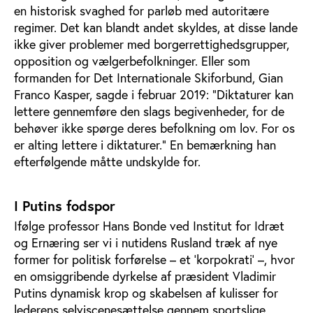
en historisk svaghed for parløb med autoritære
regimer. Det kan blandt andet skyldes, at disse lande
ikke giver problemer med borgerrettighedsgrupper,
opposition og vælgerbefolkninger. Eller som
formanden for Det Internationale Skiforbund, Gian
Franco Kasper, sagde i februar 2019: ”Diktaturer kan
lettere gennemføre den slags begivenheder, for de
behøver ikke spørge deres befolkning om lov. For os
er alting lettere i diktaturer.” En bemærkning han
efterfølgende måtte undskylde for.
I Putins fodspor
Ifølge professor Hans Bonde ved Institut for Idræt
og Ernæring ser vi i nutidens Rusland træk af nye
former for politisk forførelse – et ’korpokrati’ –, hvor
en omsiggribende dyrkelse af præsident Vladimir
Putins dynamisk krop og skabelsen af kulisser for
lederens selviscenesættelse gennem sportslige