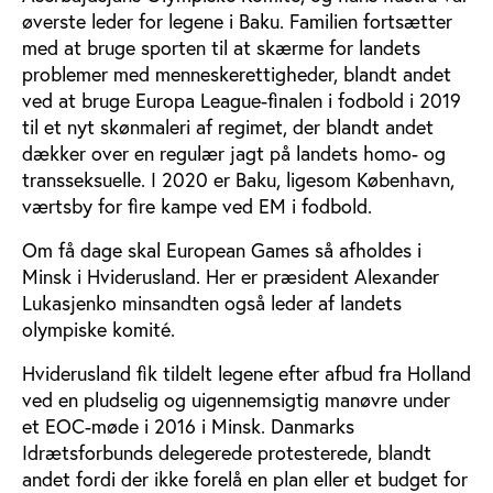
øverste leder for legene i Baku. Familien fortsætter
med at bruge sporten til at skærme for landets
problemer med menneskerettigheder, blandt andet
ved at bruge Europa League-finalen i fodbold i 2019
til et nyt skønmaleri af regimet, der blandt andet
dækker over en regulær jagt på landets homo- og
transseksuelle. I 2020 er Baku, ligesom København,
værtsby for fire kampe ved EM i fodbold.
Om få dage skal European Games så afholdes i
Minsk i Hviderusland. Her er præsident Alexander
Lukasjenko minsandten også leder af landets
olympiske komité.
Hviderusland fik tildelt legene efter afbud fra Holland
ved en pludselig og uigennemsigtig manøvre under
et EOC-møde i 2016 i Minsk. Danmarks
Idrætsforbunds delegerede protesterede, blandt
andet fordi der ikke forelå en plan eller et budget for