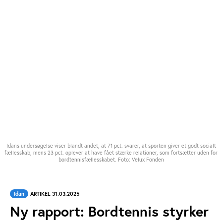
Idans undersøgelse viser blandt andet, at 71 pct. svarer, at sporten giver et godt socialt
fællesskab, mens 23 pct. oplever at have fået stærke relationer, som fortsætter uden for
bordtennisfællesskabet. Foto: Velux Fonden
Idan
ARTIKEL 31.03.2025
Ny rapport: Bordtennis styrker