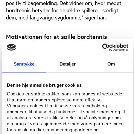
positiv tilbagemelding. Det vidner om, hvor meget
bordtennis betyder for de ældre spillere - særligt
dem, med langvarige sygdomme," siger han.
Motivationen for at spille bordtennis
Udover at bordtennis tilsyneladende er en hjælp for
ældre, der lever med langvarige sygdomme, oplever
flere af respondenterne positive mentale og sociale
Samtykke
Detaljer
Om
effekter ved bordtennis. 40 pct. oplever, at
bordtennis bidrager til at opretholde hukommelse,
og 86 pct. fremhæver, at bordtennis har en positiv
Denne hjemmeside bruger cookies
effekt på humøret.
Cookies er små tekstfiler, som kan bruges af websteder
I undersøgelsen fortæller en 64-årig kvinde, at
til at gøre en brugers oplevelse mere effektiv.
Vi bruger cookies til at tilpasse vores indhold og
bordtennis er en nødvendighed i hendes liv.
annoncer, til at vise dig funktioner til sociale medier og til
at analysere vores trafik. Vi deler også oplysninger om
”Dér finder jeg oplevelser af fællesskab, humor og
din brug af vores hjemmeside med vores partnere inden
venlige medspillere,” siger hun.
for sociale medier, annonceringspartnere og