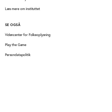
Læs mere om instituttet
SE OGSÅ
Videncenter for Folkeoplysning
Play the Game
Persondatapolitik
Cookiedeklaration
Tilgængelighedserklæring
FØLG OS HER
Facebook