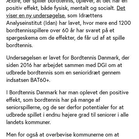
Ældre, der spiller bordtennis, oplever, at det har en
positiv effekt, både fysisk, mentalt og socialt.
Det
viser en ny undersøgelse
, som Idrættens
Analyseinstitut (Idan) har lavet, hvor mere end 1200
bordtennisspillere over 60 år har svaret på et
spørgeskema om de effekter, de får ud af at spille
bordtennis.
Undersøgelsen er lavet for Bordtennis Danmark, der
siden 2016 har arbejdet sammen med DGI om at
udbrede bordtennis som en senioridræt gennem
indsatsen BAT60+.
I Bordtennis Danmark har man oplevet den positive
effekt, som bordtennis har på mange af
seniorspillerne, og de ser derfor potentialer for at
udbrede spillet i endnu højere grad til seniorer i alle
landets kommuner.
Men for også at overbevise kommunerne om at