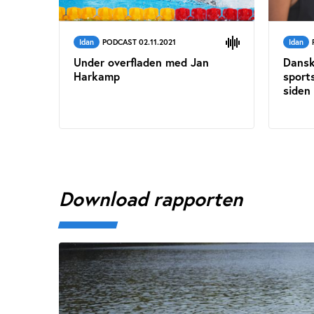
Idan
PODCAST 02.11.2021
Idan
Under overfladen med Jan
Dansk
Harkamp
sport
siden 
Download rapporten