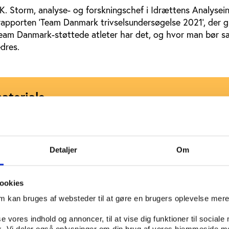
Storm, analyse- og forskningschef i Idrættens Analysein
 rapporten ’Team Danmark trivselsundersøgelse 2021’, der g
 Team Danmark-støttede atleter har det, og hvor man bør s
edres.
ateriale
gsmål og supplerende undervisningsmateriale i word-for
Detaljer
Om
ookies
 af denne lydfil kræver accept af statistik- og market
om kan bruges af websteder til at gøre en brugers oplevelse mer
Ændr dine præferencer
se vores indhold og annoncer, til at vise dig funktioner til sociale
fik. Vi deler også oplysninger om din brug af vores hjemmeside m