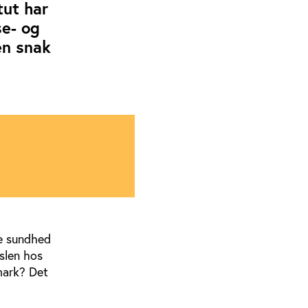
tut har
se- og
en snak
le sundhed
vslen hos
nmark? Det