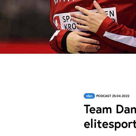
Idan
PODCAST 25.04.2022
Team Danm
elitespor