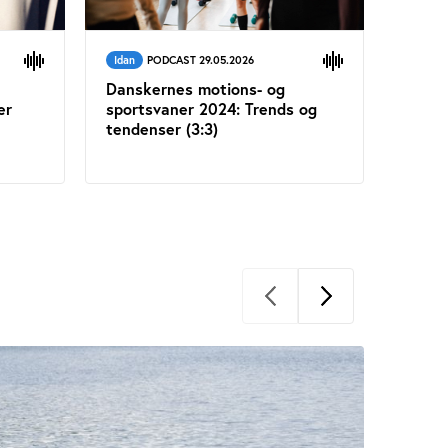
Idan
PODCAST 29.05.2026
Idan
Danskernes motions- og
Dansk
er
sportsvaner 2024: Trends og
sport
tendenser (3:3)
(5:5)