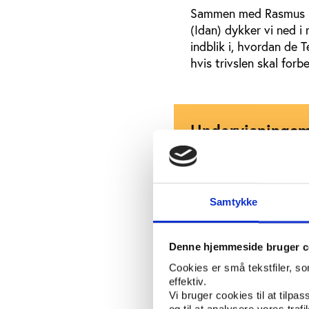
Sammen med Rasmus K. 
(Idan) dykker vi ned i
indblik i, hvordan de
hvis trivslen skal forb
Undervisningsm
Download arbejdsspør
Samtykke
Denne hjemmeside bruger c
Afspilning
Cookies er små tekstfiler, s
effektiv.
Vi bruger cookies til at tilpas
og til at analysere vores tra