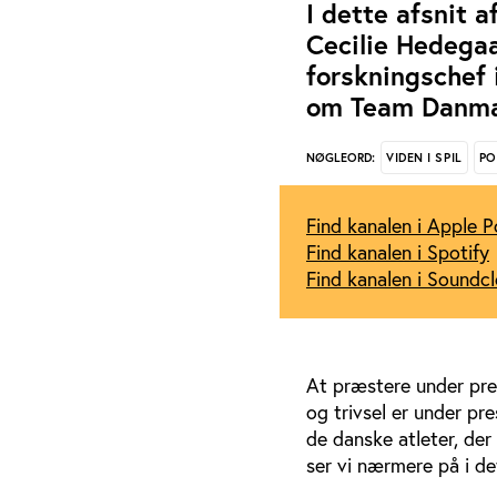
I dette afsnit 
Cecilie Hedegaa
forskningschef i
om Team Danmar
VIDEN I SPIL
PO
NØGLEORD:
Find kanalen i Apple 
Find kanalen i Spotify
Find kanalen i Soundc
At præstere under pre
og trivsel er under pr
de danske atleter, der
ser vi nærmere på i de