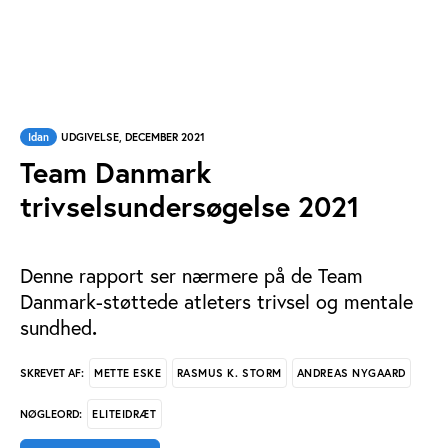
Idan
UDGIVELSE, DECEMBER 2021
Team Danmark
trivselsundersøgelse 2021
Denne rapport ser nærmere på de Team
Danmark-støttede atleters trivsel og mentale
sundhed
.
METTE ESKE
RASMUS K. STORM
ANDREAS NYGAARD
SKREVET AF:
ELITEIDRÆT
NØGLEORD: