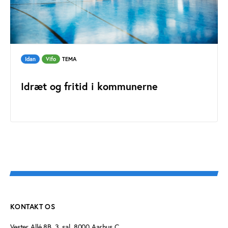
Idan
Vifo
TEMA
Idræt og fritid i kommunerne
KONTAKT OS
Vester Allé 8B, 3. sal, 8000 Aarhus C