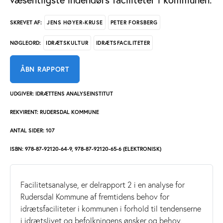
JENS HØYER-KRUSE
PETER FORSBERG
SKREVET AF:
IDRÆTSKULTUR
IDRÆTSFACILITETER
NØGLEORD:
ÅBN RAPPORT
UDGIVER: IDRÆTTENS ANALYSEINSTITUT
REKVIRENT: RUDERSDAL KOMMUNE
ANTAL SIDER: 107
ISBN: 978-87-92120-64-9, 978-87-92120-65-6 (ELEKTRONISK)
Facilitetsanalyse, er delrapport 2 i en analyse for
Rudersdal Kommune af fremtidens behov for
idrætsfaciliteter i kommunen i forhold til tendenserne
i idrætslivet og befolkningens ønsker og behov.