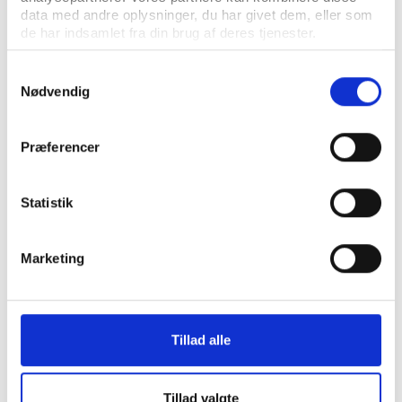
data med andre oplysninger, du har givet dem, eller som
Idan
UDGIVELSE MARTS 2013
de har indsamlet fra din brug af deres tjenester.
Facilitetsanalyse. Borgernes idrætsvaner og brug
af faciliteter og udeområder i Rudersdal.
Samtykkevalg
Delrapport 2
Nødvendig
Præferencer
Statistik
Marketing
Tillad alle
Idan
UDGIVELSE MARTS 2013
Tillad valgte