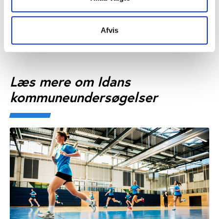
Afslutningsnotat. Idræt, motion og faciliteter i
Rudersdal i fremtiden. Anbefalinger og
perspektiver
Afvis
Læs mere om Idans
kommuneundersøgelser